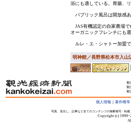
浴にも適している。胃腸、
パブリック風呂は開放感あ
JAS有機認定の自家農場で
オーガニックフレンチにも
ルレ・エ・シャトー加盟で
明神館／長野県松本市入山辺896
観
観
観
個人情報
｜
著作権等
写真、見出し、記事など全てのコンテンツの無断複写・転載
Copyright (c) 1999ｰ
Al