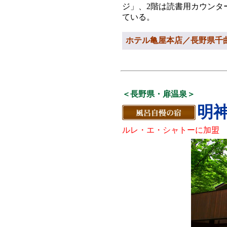
ジ」、2階は読書用カウンタ
ている。
ホテル亀屋本店／長野県千曲市上山
＜長野県・扉温泉＞
明
ルレ・エ・シャトーに加盟