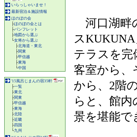
いらっしゃいませ！
最新宿泊＆施設情報
ほのぼの会
河口湖畔の
├
ほのぼの会とは
├
パンフレット
スKUKU
├
地図から選ぶ
└
女将から選ぶ
├
北海道・東北
テラスを完
├
関東
├
甲信越
├
東海
客室から、
└
中国
'15風呂じまんの宿35軒
から、2階
├
一覧
├
東北
らと、館内
├
関東
├
甲信越
├
東海
景を堪能で
├
北陸
├
近畿
├
四国
└
九州