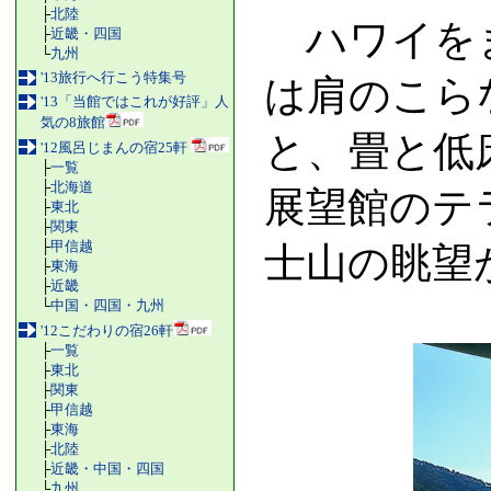
├
北陸
ハワイをま
├
近畿・四国
└
九州
'13旅行へ行こう特集号
は肩のこら
'13「当館ではこれが好評」人
気の8旅館
と、畳と低
'12風呂じまんの宿25軒
├
一覧
├
北海道
展望館のテ
├
東北
├
関東
├
甲信越
士山の眺望
├
東海
├
近畿
└
中国・四国・九州
'12こだわりの宿26軒
├
一覧
├
東北
├
関東
├
甲信越
├
東海
├
北陸
├
近畿・中国・四国
└
九州