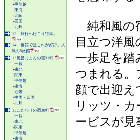
├
甲信越
├
東海
├
北陸
├
四国
純和風の宿
└
九州
'14「旅行へ行こう特集」
目立つ洋風
'14「当館ではこれが好評」人
気の6旅館
一歩足を踏
'13風呂じまんの宿31軒
├
一覧
├
東北
つまれる。
├
関東
├
甲信越
顔で出迎え
├
東海
├
近畿
├
中国・四国
リッツ・カ
└
九州
'13こだわりの宿38軒
├
一覧
ービスが見
├
東北
├
関東
├
甲信越
├
東海