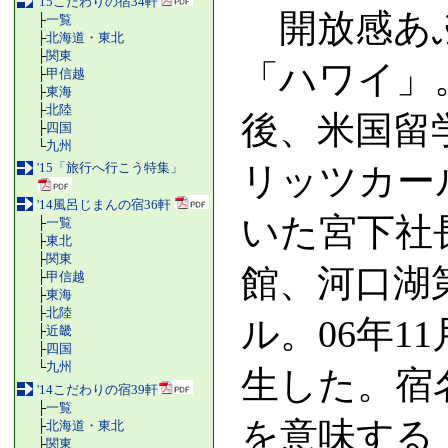
'15こだわりの宿34軒
開放感あふ
├
一覧
├
北海道・東北
├
関東
「ハワイ」
├
甲信越
├
東海
├
北陸
後、米国留
├
四国
└
九州
'15「旅行へ行こう特集」
リッツカー
'14風呂じまんの宿36軒
いた宮下社
├
一覧
├
東北
├
関東
館、河口湖
├
甲信越
├
東海
├
北陸
ル。06年1
├
近畿
├
四国
└
九州
生した。宿
'14こだわりの宿39軒
├
一覧
を意味する
├
北海道・東北
├
関東