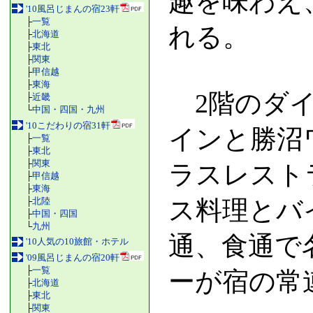
趣を味わえ
'10風呂じまんの宿23軒
├
一覧
れる。
├
北海道
├
東北
├
関東
├
甲信越
├
東海
2階のダイ
├
近畿
└
中国・四国・九州
'10こだわりの宿31軒
インと勝沼
├
一覧
├
東北
├
関東
ラスレスト
├
甲信越
├
東海
├
北陸
ス料理とバ
├
中国・四国
└
九州
通、食通で
'10人気の10旅館・ホテル
'09風呂じまんの宿20軒
├
一覧
ーが宿の常
├
北海道
├
東北
├
関東