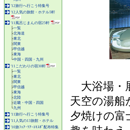
'12旅行へ行こう特集号
'12人気の旅館・ホテル5軒
'11風呂じまんの宿25軒
├
一覧
├
北海道
├
東北
├
関東
├
甲信越
├
東海
└
中国・四国・九州
'11こだわりの宿30軒
├
一覧
├
東北
├
関東
大浴場・展
├
甲信越
├
東海
天空の湯船
├
北陸
├
近畿・中国・四国
└
九州
夕焼けの富
'11旅行へ行こう特集号
'11人気の13旅館・ホテル
'10旅ﾌｪｱ･ﾂｱｰｴｷｽﾎﾟ配布特集