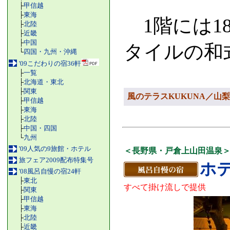
├
甲信越
├
東海
1階には1
├
北陸
├
近畿
├
中国
タイルの和
└
四国・九州・沖縄
'09こだわりの宿36軒
├
一覧
├
北海道・東北
├
関東
風のテラスKUKUNA／山梨県
├
甲信越
├
東海
├
北陸
├
中国・四国
└
九州
'09人気の9旅館・ホテル
＜長野県・戸倉上山田温泉
旅フェア2009配布特集号
ホ
'08風呂自慢の宿24軒
├
東北
すべて掛け流しで提供
├
関東
├
甲信越
├
東海
├
北陸
├
近畿