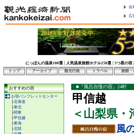
会
広
|
|
にっぽんの温泉100選
人気温泉旅館ホテル250選
5つ星の宿
トップ
アーカイブ
観光行政
トラベル
旅館・
■『風呂自慢の宿』24軒
おすすめの宿
甲信越
お宿パンフレットセンター
├
北海道
├
東北
＜山梨県・
├
関東
├
甲信越
├
東海
風の
├
北陸
├
近畿