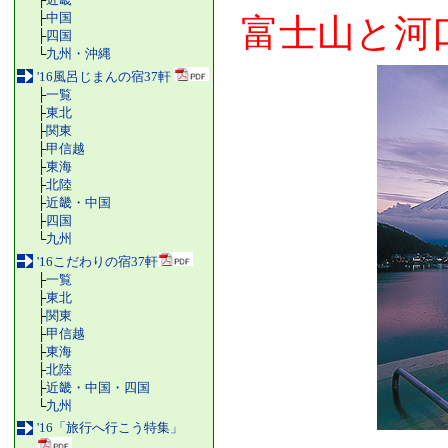
├
中国
富士山と河
├
四国
└
九州・沖縄
'16風呂じまんの宿37軒
├
一覧
├
東北
├
関東
├
甲信越
├
東海
├
北陸
├
近畿・中国
├
四国
└
九州
'16こだわりの宿37軒
├
一覧
├
東北
├
関東
├
甲信越
├
東海
├
北陸
├
近畿・中国・四国
└
九州
'16「旅行へ行こう特集」