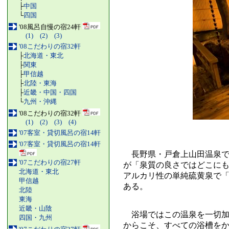
├
中国
└
四国
'08風呂自慢の宿24軒
(1)
(2)
(3)
'08こだわりの宿32軒
├
北海道・東北
├
関東
├
甲信越
├
北陸・東海
├
近畿・中国・四国
└
九州・沖縄
'08こだわりの宿32軒
(1)
(2)
(3)
(4)
'07客室・貸切風呂の宿14軒
'07客室・貸切風呂の宿14軒
長野県・戸倉上山田温泉で創
'07こだわりの宿27軒
が「泉質の良さではどこに
北海道・東北
アルカリ性の単純硫黄泉で
甲信越
ある。
北陸
東海
近畿・山陰
浴場ではこの温泉を一切加
四国・九州
からこそ、すべての浴槽を