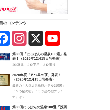
目のコンテンツ
Facebook
Instagram
X
YouTube
Channel
第39回「にっぽんの温泉100選」発
表！（2025年12月15日号発表）
1位草津、２位下呂、３位道後
2025年度「５つ星の宿」発表！
（2025年12月15日号発表）
最新の「人気温泉旅館ホテル250選」
「５つ星の宿」「５つ星の宿プラチ
ナ」は？
第39回にっぽんの温泉100選「投票