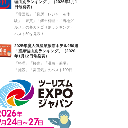
理由別ランキング 」（2026年1月1
日号発表）
「雰囲気」「見所・レジャー＆体
験」「泉質」「郷土料理・ご当地グ
ルメ」の各カテゴリ別ランキング・
ベスト50を発表！
2025年度人気温泉旅館ホテル250選
「投票理由別ランキング」（2026
年1月12日号発表）
「料理」「接客」「温泉・浴場」
「施設」「雰囲気」のベスト100軒