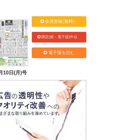
会員登録(無料)
購読(紙・電子版)申込
電子版を読む
月10日(月)号