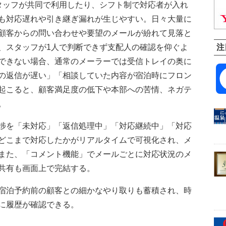
ッフが共同で利用したり、シフト制で対応者が入れ
も対応遅れや引き継ぎ漏れが生じやすい。日々大量に
顧客からの問い合わせや要望のメールが紛れて見落と
、スタッフが1人で判断できず支配人の確認を仰ぐよ
注
できない場合、通常のメーラーでは受信トレイの奥に
の返信が遅い」「相談していた内容が宿泊時にフロン
起こると、顧客満足度の低下や本部への苦情、ネガテ
。
捗を「未対応」「返信処理中」「対応継続中」「対応
どこまで対応したかがリアルタイムで可視化され、メ
また、「コメント機能」でメールごとに対応状況のメ
共有も画面上で完結する。
宿泊予約前の顧客との細かなやり取りも蓄積され、時
に履歴が確認できる。