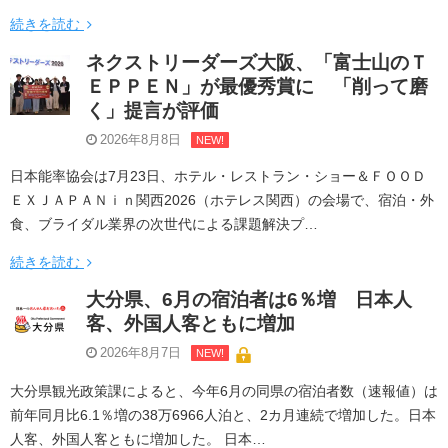
続きを読む
ネクストリーダーズ大阪、「富士山のＴ
ＥＰＰＥＮ」が最優秀賞に 「削って磨
く」提言が評価
2026年8月8日
NEW!
日本能率協会は7月23日、ホテル・レストラン・ショー＆ＦＯＯＤ
ＥＸＪＡＰＡＮｉｎ関西2026（ホテレス関西）の会場で、宿泊・外
食、ブライダル業界の次世代による課題解決プ…
続きを読む
大分県、6月の宿泊者は6％増 日本人
客、外国人客ともに増加
2026年8月7日
NEW!
大分県観光政策課によると、今年6月の同県の宿泊者数（速報値）は
前年同月比6.1％増の38万6966人泊と、2カ月連続で増加した。日本
人客、外国人客ともに増加した。 日本…