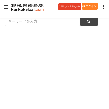
ログイン
購読(紙・電子版)申込