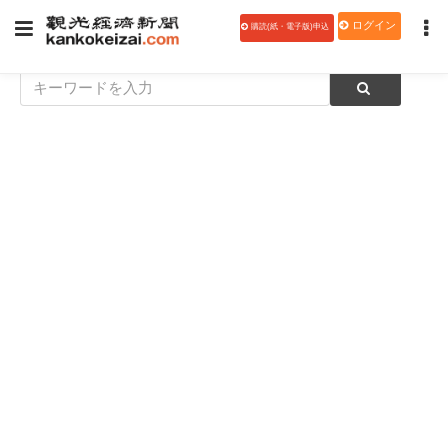
ログイン
購読(紙・電子版)申込