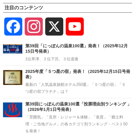
注目のコンテンツ
Facebook
Instagram
X
YouTube
Channel
第39回「にっぽんの温泉100選」発表！（2025年12月
15日号発表）
1位草津、２位下呂、３位道後
2025年度「５つ星の宿」発表！（2025年12月15日号発
表）
最新の「人気温泉旅館ホテル250選」「５つ星の宿」「５
つ星の宿プラチナ」は？
第39回にっぽんの温泉100選「投票理由別ランキング 」
（2026年1月1日号発表）
「雰囲気」「見所・レジャー＆体験」「泉質」「郷土料
理・ご当地グルメ」の各カテゴリ別ランキング・ベスト50
を発表！