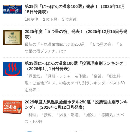
Channel
第39回「にっぽんの温泉100選」発表！（2025年12月
15日号発表）
1位草津、２位下呂、３位道後
2025年度「５つ星の宿」発表！（2025年12月15日号発
表）
最新の「人気温泉旅館ホテル250選」「５つ星の宿」「５
つ星の宿プラチナ」は？
第39回にっぽんの温泉100選「投票理由別ランキング 」
（2026年1月1日号発表）
「雰囲気」「見所・レジャー＆体験」「泉質」「郷土料
理・ご当地グルメ」の各カテゴリ別ランキング・ベスト50
を発表！
2025年度人気温泉旅館ホテル250選「投票理由別ランキ
ング」（2026年1月12日号発表）
「料理」「接客」「温泉・浴場」「施設」「雰囲気」のベ
スト100軒