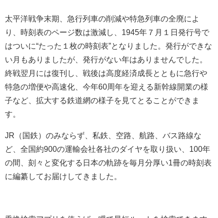
太平洋戦争末期、急行列車の削減や特急列車の全廃によ
り、時刻表のページ数は激減し、1945年７月１日発行号で
はついに“たった１枚の時刻表”となりました。発行ができな
い月もありましたが、発行がない年はありませんでした。
終戦翌月には復刊し、戦後は高度経済成長とともに急行や
特急の増便や高速化、今年60周年を迎える新幹線開業の様
子など、拡大する鉄道網の様子を見てとることができま
す。
JR（国鉄）のみならず、私鉄、空路、航路、バス路線な
ど、全国約900の運輸会社各社のダイヤを取り扱い、100年
の間、刻々と変化する日本の軌跡を毎月分厚い1冊の時刻表
に編纂してお届けしてきました。