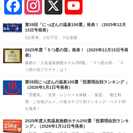
Facebook
Instagram
X
YouTube
Channel
第39回「にっぽんの温泉100選」発表！（2025年12月
15日号発表）
1位草津、２位下呂、３位道後
2025年度「５つ星の宿」発表！（2025年12月15日号発
表）
最新の「人気温泉旅館ホテル250選」「５つ星の宿」「５
つ星の宿プラチナ」は？
第39回にっぽんの温泉100選「投票理由別ランキング 」
（2026年1月1日号発表）
「雰囲気」「見所・レジャー＆体験」「泉質」「郷土料
理・ご当地グルメ」の各カテゴリ別ランキング・ベスト50
を発表！
2025年度人気温泉旅館ホテル250選「投票理由別ランキ
ング」（2026年1月12日号発表）