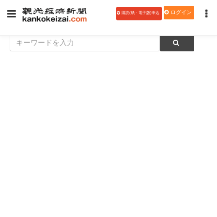
ログイン
購読(紙・電子版)申込