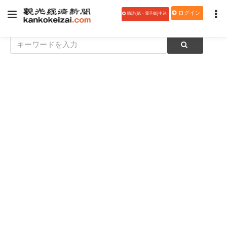
ログイン
購読(紙・電子版)申込