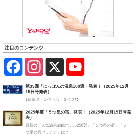
注目のコンテンツ
Facebook
Instagram
X
YouTube
Channel
第39回「にっぽんの温泉100選」発表！（2025年12月
15日号発表）
1位草津、２位下呂、３位道後
2025年度「５つ星の宿」発表！（2025年12月15日号発
表）
最新の「人気温泉旅館ホテル250選」「５つ星の宿」「５
つ星の宿プラチナ」は？