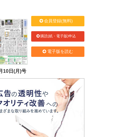
会員登録(無料)
購読(紙・電子版)申込
電子版を読む
月10日(月)号