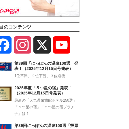
目のコンテンツ
Facebook
Instagram
X
YouTube
Channel
第39回「にっぽんの温泉100選」発
表！（2025年12月15日号発表）
1位草津、２位下呂、３位道後
2025年度「５つ星の宿」発表！
（2025年12月15日号発表）
最新の「人気温泉旅館ホテル250選」
「５つ星の宿」「５つ星の宿プラチ
ナ」は？
第39回にっぽんの温泉100選「投票