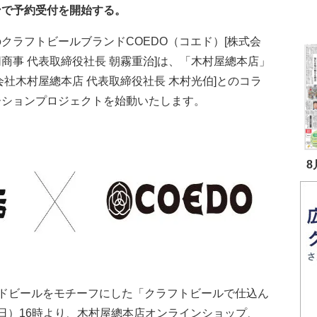
ンで予約受付を開始する。
クラフトビールブランドCOEDO（コエド）[株式会
商事 代表取締役社長 朝霧重治]は、「木村屋總本店」
会社木村屋總本店 代表取締役社長 木村光伯]とのコラ
ーションプロジェクトを始動いたします。
8
ドビールをモチーフにした「クラフトビールで仕込ん
日（日）16時より、木村屋總本店オンラインショップ、