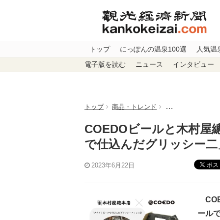
トップ
にっぽんの温泉100選
人気温
電子版を読む
ニュース
インタビュー
トップ
商品・トレンド
COEDOビール
COEDOビールと木村
で仕込んだグリッシー二
ポス
2023年6月22日
CO
ール