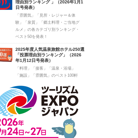
理由別ランキング 」（2026年1月1
日号発表）
「雰囲気」「見所・レジャー＆体
験」「泉質」「郷土料理・ご当地グ
ルメ」の各カテゴリ別ランキング・
ベスト50を発表！
2025年度人気温泉旅館ホテル250選
「投票理由別ランキング」（2026
年1月12日号発表）
「料理」「接客」「温泉・浴場」
「施設」「雰囲気」のベスト100軒