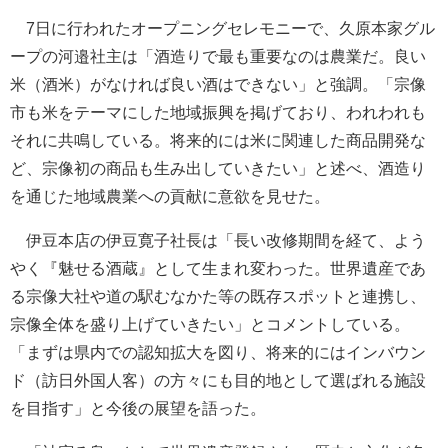
7日に行われたオープニングセレモニーで、久原本家グル
ープの河邉社主は「酒造りで最も重要なのは農業だ。良い
米（酒米）がなければ良い酒はできない」と強調。「宗像
市も米をテーマにした地域振興を掲げており、われわれも
それに共鳴している。将来的には米に関連した商品開発な
ど、宗像初の商品も生み出していきたい」と述べ、酒造り
を通じた地域農業への貢献に意欲を見せた。
伊豆本店の伊豆寛子社長は「長い改修期間を経て、よう
やく『魅せる酒蔵』として生まれ変わった。世界遺産であ
る宗像大社や道の駅むなかた等の既存スポットと連携し、
宗像全体を盛り上げていきたい」とコメントしている。
「まずは県内での認知拡大を図り、将来的にはインバウン
ド（訪日外国人客）の方々にも目的地として選ばれる施設
を目指す」と今後の展望を語った。