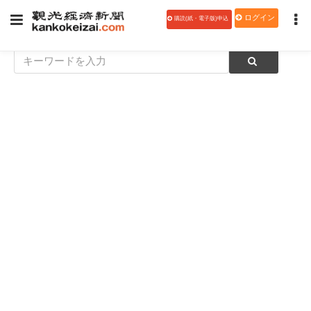
ログイン
購読(紙・電子版)申込