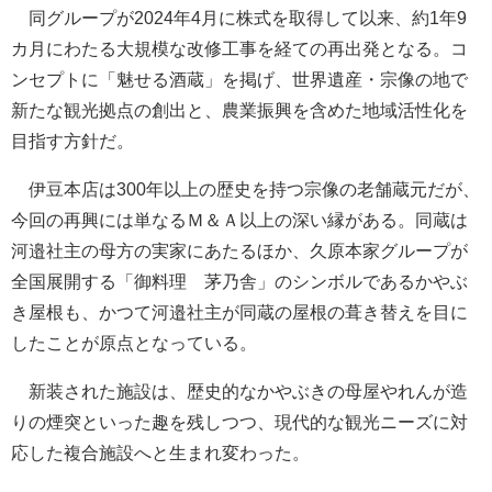
同グループが2024年4月に株式を取得して以来、約1年9
カ月にわたる大規模な改修工事を経ての再出発となる。コ
ンセプトに「魅せる酒蔵」を掲げ、世界遺産・宗像の地で
新たな観光拠点の創出と、農業振興を含めた地域活性化を
目指す方針だ。
伊豆本店は300年以上の歴史を持つ宗像の老舗蔵元だが、
今回の再興には単なるＭ＆Ａ以上の深い縁がある。同蔵は
河邉社主の母方の実家にあたるほか、久原本家グループが
全国展開する「御料理 茅乃舎」のシンボルであるかやぶ
き屋根も、かつて河邉社主が同蔵の屋根の葺き替えを目に
したことが原点となっている。
新装された施設は、歴史的なかやぶきの母屋やれんが造
りの煙突といった趣を残しつつ、現代的な観光ニーズに対
応した複合施設へと生まれ変わった。