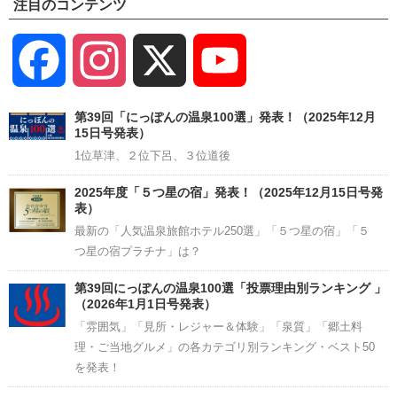
注目のコンテンツ
Facebook
Instagram
X
YouTube
Channel
第39回「にっぽんの温泉100選」発表！（2025年12月
15日号発表）
1位草津、２位下呂、３位道後
2025年度「５つ星の宿」発表！（2025年12月15日号発
表）
最新の「人気温泉旅館ホテル250選」「５つ星の宿」「５
つ星の宿プラチナ」は？
第39回にっぽんの温泉100選「投票理由別ランキング 」
（2026年1月1日号発表）
「雰囲気」「見所・レジャー＆体験」「泉質」「郷土料
理・ご当地グルメ」の各カテゴリ別ランキング・ベスト50
を発表！