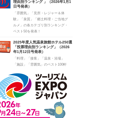
理由別ランキング 」（2026年1月1
日号発表）
「雰囲気」「見所・レジャー＆体
験」「泉質」「郷土料理・ご当地グ
ルメ」の各カテゴリ別ランキング・
ベスト50を発表！
2025年度人気温泉旅館ホテル250選
「投票理由別ランキング」（2026
年1月12日号発表）
「料理」「接客」「温泉・浴場」
「施設」「雰囲気」のベスト100軒