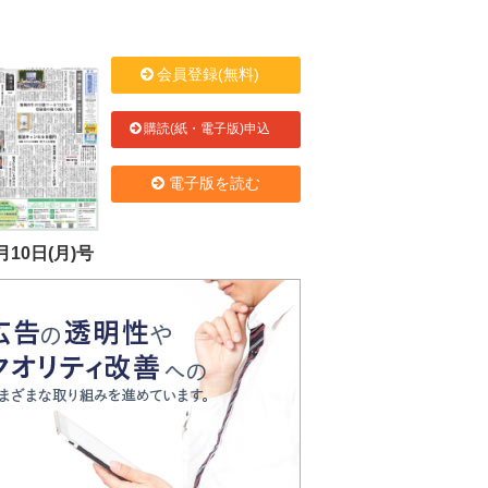
会員登録(無料)
購読(紙・電子版)申込
電子版を読む
月10日(月)号