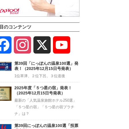
目のコンテンツ
Facebook
Instagram
X
YouTube
Channel
第39回「にっぽんの温泉100選」発
表！（2025年12月15日号発表）
1位草津、２位下呂、３位道後
2025年度「５つ星の宿」発表！
（2025年12月15日号発表）
最新の「人気温泉旅館ホテル250選」
「５つ星の宿」「５つ星の宿プラチ
ナ」は？
第39回にっぽんの温泉100選「投票