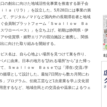
人口の創出に向けた地域活性化事業を推進する新子会
ｉｌａ（リラ）」を設立した。5月28日には事業の第
として、デジタルノマドなど国内外の長期滞在者と地域
なぐ会員制プラットフォーム「Ｓｗａｌｌｏｗ Ｂａ
（スワローベース）」を立ち上げ。初期は静岡県・伊
リアや佐賀県・嬉野エリアの宿泊施設と連携し、関係
創出に向けた取り組みを開始する。
ビス名は、自ら心地よい場所を見つけて巣を作り、
8
メに由来。日本の地方を”訪れる場所”から”また帰っ
して、Ｓｗａｌｌｏｗ Ｂａｓｅでは「滞在↓交流↓学
つの循環として設計した。最短7日間から数カ月間にわ
Ｓ」プログラム、伝統工芸など1次産業を学ぶ文化習
用意するなど、地域住民との交流会や温泉によるウェ