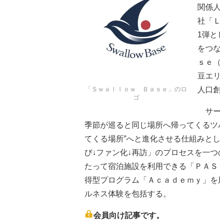
関係
社「Ｌ
1弾
をつ
ｓｅ
豆エ
「Ｓｗａｌｌｏｗ Ｂａｓｅ」のロ
人口
ゴ
サー
季節が巡ると同じ場所へ帰ってくるツバ
てくる場所”へと進化させる仕組みと
び↓ファン化↓再訪」のプロセスを一
たって宿泊施設を利用できる「ＰＡＳ
得型プログラム「Ａｃａｄｅｍｙ」を
ルネス体験を包括する。
会員向け記事です。