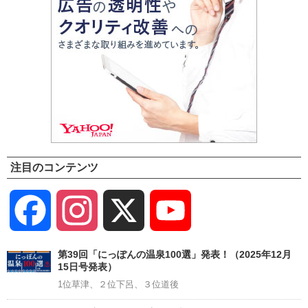
注目のコンテンツ
Facebook
Instagram
X
YouTube
Channel
第39回「にっぽんの温泉100選」発表！（2025年12月
15日号発表）
1位草津、２位下呂、３位道後