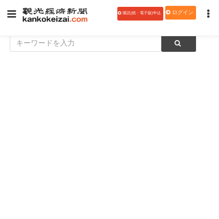
ログイン
購読(紙・電子版)申込