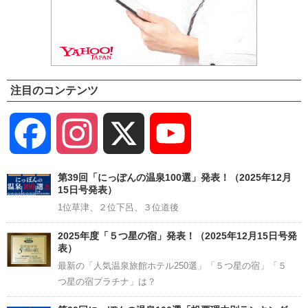
注目のコンテンツ
Facebook
Instagram
X
YouTube
Channel
第39回「にっぽんの温泉100選」発表！（2025年12月
15日号発表）
1位草津、２位下呂、３位道後
2025年度「５つ星の宿」発表！（2025年12月15日号発
表）
最新の「人気温泉旅館ホテル250選」「５つ星の宿」「５
つ星の宿プラチナ」は？