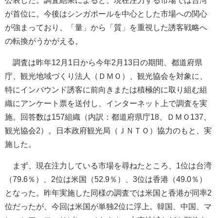
公表した。調査結果によると、現在注力する市場では台湾
が首位に。今後はシンガポールを中心とした市場への関心
が強まっており、「量」から「質」を重視した誘客戦略へ
の転換がうかがえる。
調査は昨年12月1日から今年2月13日の期間、都道府県
庁、観光地域づくり法人（ＤＭＯ）、観光協会を対象に、
特にインバウンド誘客に前向きまたは積極的に取り組む組
織にアンケート票を送付し、インターネット上で調査を実
施。回答数は157組織（内訳：都道府県庁18、ＤＭＯ137、
観光協会2）。日本政府観光局（ＪＮＴＯ）協力のもと、実
施した。
まず、現在注力している市場を尋ねたところ、1位は台湾
（79.6％）、2位は米国（52.9％）、3位は香港（49.0％）
となった。昨年実施した同様の調査では米国と香港が同率2
位だったが、今回は米国が単独2位に浮上。韓国、中国、マ