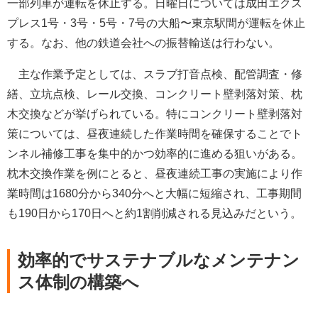
一部列車が運転を休止する。日曜日については成田エクス
プレス1号・3号・5号・7号の大船〜東京駅間が運転を休止
する。なお、他の鉄道会社への振替輸送は行わない。
主な作業予定としては、スラブ打音点検、配管調査・修
繕、立坑点検、レール交換、コンクリート壁剥落対策、枕
木交換などが挙げられている。特にコンクリート壁剥落対
策については、昼夜連続した作業時間を確保することでト
ンネル補修工事を集中的かつ効率的に進める狙いがある。
枕木交換作業を例にとると、昼夜連続工事の実施により作
業時間は1680分から340分へと大幅に短縮され、工事期間
も190日から170日へと約1割削減される見込みだという。
効率的でサステナブルなメンテナン
ス体制の構築へ