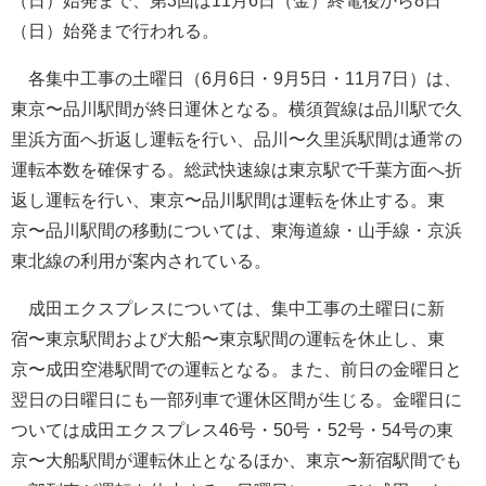
（日）始発まで、第3回は11月6日（金）終電後から8日
（日）始発まで行われる。
各集中工事の土曜日（6月6日・9月5日・11月7日）は、
東京〜品川駅間が終日運休となる。横須賀線は品川駅で久
里浜方面へ折返し運転を行い、品川〜久里浜駅間は通常の
運転本数を確保する。総武快速線は東京駅で千葉方面へ折
返し運転を行い、東京〜品川駅間は運転を休止する。東
京〜品川駅間の移動については、東海道線・山手線・京浜
東北線の利用が案内されている。
成田エクスプレスについては、集中工事の土曜日に新
宿〜東京駅間および大船〜東京駅間の運転を休止し、東
京〜成田空港駅間での運転となる。また、前日の金曜日と
翌日の日曜日にも一部列車で運休区間が生じる。金曜日に
ついては成田エクスプレス46号・50号・52号・54号の東
京〜大船駅間が運転休止となるほか、東京〜新宿駅間でも