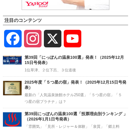
注目のコンテンツ
Facebook
Instagram
X
YouTube
Channel
第39回「にっぽんの温泉100選」発表！（2025年12月
15日号発表）
1位草津、２位下呂、３位道後
2025年度「５つ星の宿」発表！（2025年12月15日号発
表）
最新の「人気温泉旅館ホテル250選」「５つ星の宿」「５
つ星の宿プラチナ」は？
第39回にっぽんの温泉100選「投票理由別ランキング 」
（2026年1月1日号発表）
「雰囲気」「見所・レジャー＆体験」「泉質」「郷土料