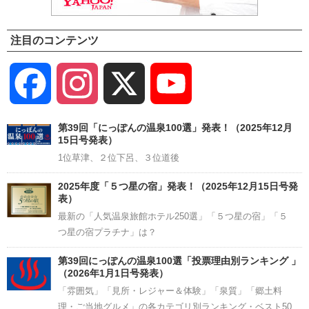
注目のコンテンツ
Facebook
Instagram
X
YouTube
Channel
第39回「にっぽんの温泉100選」発表！（2025年12月
15日号発表）
1位草津、２位下呂、３位道後
2025年度「５つ星の宿」発表！（2025年12月15日号発
表）
最新の「人気温泉旅館ホテル250選」「５つ星の宿」「５
つ星の宿プラチナ」は？
第39回にっぽんの温泉100選「投票理由別ランキング 」
（2026年1月1日号発表）
「雰囲気」「見所・レジャー＆体験」「泉質」「郷土料
理・ご当地グルメ」の各カテゴリ別ランキング・ベスト50