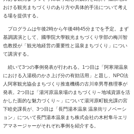
おける観光まちづくりのあり方や具体的手法について考え
る場を提供する。
プログラムは午後2時から午後4時45分までを予定。まず
基調講演として、國學院大學観光まちづくり学部の梅川智
也教授が「観光地経営の重要性と温泉まちづくり」につい
て講演する。
続いて3つの事例発表が行われる。1つ目は「阿寒湖温泉
における入湯税のかさ上げ分の有効活用」と題し、NPO法
人阿寒観光協会まちづくり推進機構の古川幸男専務理事が
発表。2つ目は「湯河原温泉場のまちづくり～地域資源を活
かした面的な魅力づくり～」について湯河原町観光課の宮
下睦史課長が、3つ目は「長門湯本温泉 温泉街リノベーシ
ョン」について長門湯本温泉まち株式会社の木村隼斗エリ
アマネージャーがそれぞれ事例を紹介する。