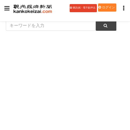
ログイン
購読(紙・電子版)申込