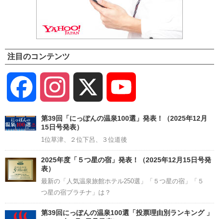
注目のコンテンツ
Facebook
Instagram
X
YouTube
Channel
第39回「にっぽんの温泉100選」発表！（2025年12月
15日号発表）
1位草津、２位下呂、３位道後
2025年度「５つ星の宿」発表！（2025年12月15日号発
表）
最新の「人気温泉旅館ホテル250選」「５つ星の宿」「５
つ星の宿プラチナ」は？
第39回にっぽんの温泉100選「投票理由別ランキング 」