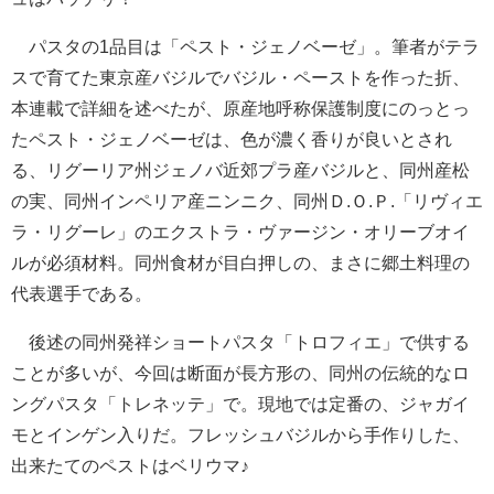
パスタの1品目は「ペスト・ジェノベーゼ」。筆者がテラ
スで育てた東京産バジルでバジル・ペーストを作った折、
本連載で詳細を述べたが、原産地呼称保護制度にのっとっ
たペスト・ジェノベーゼは、色が濃く香りが良いとされ
る、リグーリア州ジェノバ近郊プラ産バジルと、同州産松
の実、同州インペリア産ニンニク、同州Ｄ.Ｏ.Ｐ.「リヴィエ
ラ・リグーレ」のエクストラ・ヴァージン・オリーブオイ
ルが必須材料。同州食材が目白押しの、まさに郷土料理の
代表選手である。
後述の同州発祥ショートパスタ「トロフィエ」で供する
ことが多いが、今回は断面が長方形の、同州の伝統的なロ
ングパスタ「トレネッテ」で。現地では定番の、ジャガイ
モとインゲン入りだ。フレッシュバジルから手作りした、
出来たてのペストはベリウマ♪