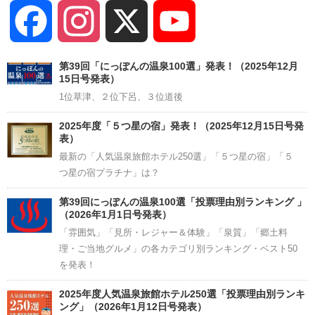
Facebook
Instagram
X
YouTube
Channel
第39回「にっぽんの温泉100選」発表！（2025年12月
15日号発表）
1位草津、２位下呂、３位道後
2025年度「５つ星の宿」発表！（2025年12月15日号発
表）
最新の「人気温泉旅館ホテル250選」「５つ星の宿」「５
つ星の宿プラチナ」は？
第39回にっぽんの温泉100選「投票理由別ランキング 」
（2026年1月1日号発表）
「雰囲気」「見所・レジャー＆体験」「泉質」「郷土料
理・ご当地グルメ」の各カテゴリ別ランキング・ベスト50
を発表！
2025年度人気温泉旅館ホテル250選「投票理由別ランキ
ング」（2026年1月12日号発表）