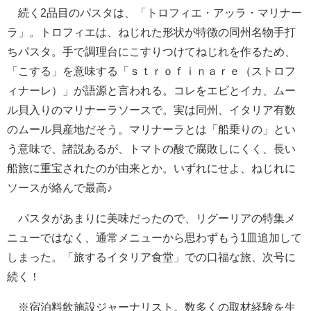
続く2品目のパスタは、「トロフィエ・アッラ・マリナー
ラ」。トロフィエは、ねじれた形状が特徴の同州名物手打
ちパスタ。手で調理台にこすりつけてねじれを作るため、
「こする」を意味する「ｓｔｒｏｆｉｎａｒｅ（ストロフ
ィナーレ）」が語源と言われる。コレをエビとイカ、ムー
ル貝入りのマリナーラソースで。実は同州、イタリア有数
のムール貝産地だそう。マリナーラとは「船乗りの」とい
う意味で、諸説あるが、トマトの酸で腐敗しにくく、長い
船旅に重宝されたのが由来とか。いずれにせよ、ねじれに
ソースが絡んで最高♪
パスタがあまりに美味だったので、リグーリアの特集メ
ニューではなく、通常メニューから思わずもう1皿追加して
しまった。「旅するイタリア食堂」での口福な旅、次号に
続く！
※宿泊料飲施設ジャーナリスト。数多くの取材経験を生