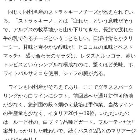
同じく同州名産のストラッキーノチーズが添えられてい
る。「ストラッキーノ」とは「疲れた」という意味だそう
で、アルプスの牧草地から山を下りてきた、長旅で疲れた
牛の乳で作るチーズということらしい。口溶け滑らかクリ
ーミー。甘味と爽やかな酸味が、ヒヨコ豆の風味とベスト
マッチ♪ 盛り合わせのサラダは、レタスとルッコラ、赤い
トレビスというシンプルな構成なのに、驚くほど美味。ホ
ワイトバルサミコを使用、シェフの腕が光る。
ワインも同州産がそろえてあり、ここでグラススパーク
リングから白ワインにシフト。前回述べた通り耕作可能地
が少なく、急斜面の段々畑ゆえ栽培は手作業。当然ワイン
の生産量も少なく、イタリア20州中19位。いただいたの
は、ルーピ社の、白ブドウ品種ピガート。フルーティだが
案外しっかりした味わいで、続くパスタ2品とのマリアージ
ュはバッチリ！