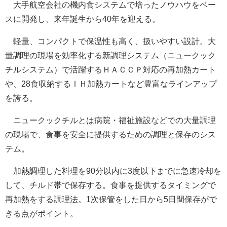
大手航空会社の機内食システムで培ったノウハウをベー
スに開発し、来年誕生から40年を迎える。
軽量、コンパクトで保温性も高く、扱いやすい設計。大
量調理の現場を効率化する新調理システム（ニュークック
チルシステム）で活躍するＨＡＣＣＰ対応の再加熱カート
や、28食収納するＩＨ加熱カートなど豊富なラインアップ
を誇る。
ニュークックチルとは病院・福祉施設などでの大量調理
の現場で、食事を安全に提供するための調理と保存のシス
テム。
加熱調理した料理を90分以内に3度以下までに急速冷却を
して、チルド帯で保存する。食事を提供するタイミングで
再加熱をする調理法。1次保管をした日から5日間保存がで
きる点がポイント。