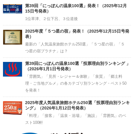
Channel
第39回「にっぽんの温泉100選」発表！（2025年12月
15日号発表）
1位草津、２位下呂、３位道後
2025年度「５つ星の宿」発表！（2025年12月15日号発
表）
最新の「人気温泉旅館ホテル250選」「５つ星の宿」「５
つ星の宿プラチナ」は？
第39回にっぽんの温泉100選「投票理由別ランキング 」
（2026年1月1日号発表）
「雰囲気」「見所・レジャー＆体験」「泉質」「郷土料
理・ご当地グルメ」の各カテゴリ別ランキング・ベスト50
を発表！
2025年度人気温泉旅館ホテル250選「投票理由別ランキ
ング」（2026年1月12日号発表）
「料理」「接客」「温泉・浴場」「施設」「雰囲気」のベ
スト100軒