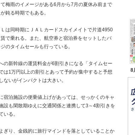
って梅雨のイメージがある6月から7月の夏休み前まで
足が鈍る時期でもある。
Ｌは同時期にＪＡＬカードスカイメイトで片道4950
運賃で乗れる。また、航空券と宿泊券をセットしたパ
ージのタイムセールも行っている。
の新幹線の運賃料金が6割引きになる「タイムセー
8
では1万円以上の割引とあって予約が集中すると予想
しないがインパクトは大きい。
に宿泊施設の便乗値上げがあっては、せっかくのキャ
施設も閑散期ゆえに交通関係と連携して3～4割引きを
ている。
よぎり、金銭的に旅行マインドを落としていることか