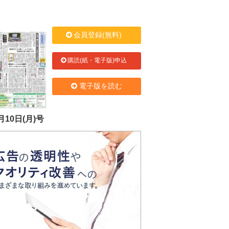
会員登録(無料)
購読(紙・電子版)申込
電子版を読む
月10日(月)号