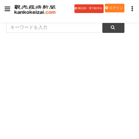
ログイン
購読(紙・電子版)申込