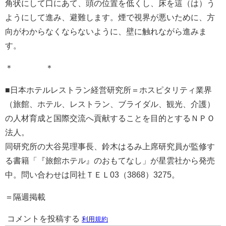
角状にして口にあて、頭の位置を低くし、床を這（は）う
ようにして進み、避難します。煙で視界が悪いために、方
向がわからなくならないように、壁に触れながら進みま
す。
＊ ＊
■日本ホテルレストラン経営研究所＝ホスピタリティ業界
（旅館、ホテル、レストラン、ブライダル、観光、介護）
の人材育成と国際交流へ貢献することを目的とするＮＰＯ
法人。
同研究所の大谷晃理事長、鈴木はるみ上席研究員が監修す
る書籍「『旅館ホテル』のおもてなし」が星雲社から発売
中。問い合わせは同社ＴＥＬ03（3868）3275。
＝隔週掲載