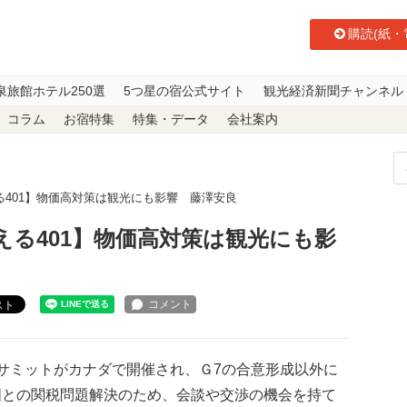
購読(紙・
泉旅館ホテル250選
5つ星の宿公式サイト
観光経済新聞チャンネル
コラム
お宿特集
特集・データ
会社案内
401】物価高対策は観光にも影響 藤澤安良
える401】物価高対策は観光にも影
スト
サミットがカナダで開催され、Ｇ7の合意形成以外に
国との関税問題解決のため、会談や交渉の機会を持て