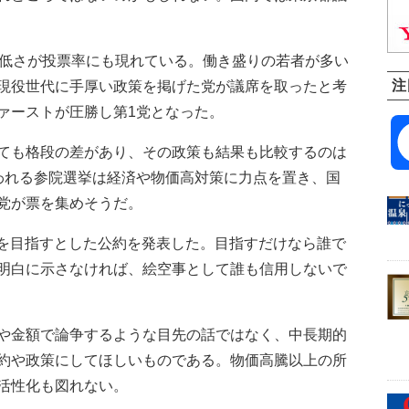
低さが投票率にも現れている。働き盛りの若者が多い
注
現役世代に手厚い政策を掲げた党が議席を取ったと考
ァーストが圧勝し第1党となった。
ても格段の差があり、その政策も結果も比較するのは
われる参院選挙は経済や物価高対策に力点を置き、国
党が票を集めそうだ。
増を目指すとした公約を発表した。目指すだけなら誰で
明白に示さなければ、絵空事として誰も信用しないで
や金額で論争するような目先の話ではなく、中長期的
約や政策にしてほしいものである。物価高騰以上の所
活性化も図れない。