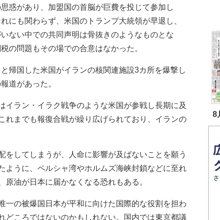
の思惑があり、加盟国の首脳が巨費を投じて参加し
それにも関わらず、米国のトランプ大統領が早退し、
がいない中での共同声明は骨抜きのようなものとな
関税の問題もその場での合意はなかった。
と帰国した米国がイランの核関連施設3カ所を爆撃し
の報道があった。
はイラン・イラク戦争のような米国が参戦し長期に及
8
これまでも報復合戦が繰り広げられており、イランの
配をしてしまうが、人命に影響が及ばないことを願う
たように、ペルシャ湾やホルムズ海峡封鎖などに至れ
、原油が日本に届かなくなる恐れもある。
唯一の被爆国日本が平和に向けた国際的な役割を担わ
れどころではないのかもしれない。国内では東京都議