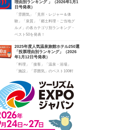
理由別ランキング 」（2026年1月1
日号発表）
「雰囲気」「見所・レジャー＆体
験」「泉質」「郷土料理・ご当地グ
ルメ」の各カテゴリ別ランキング・
ベスト50を発表！
2025年度人気温泉旅館ホテル250選
「投票理由別ランキング」（2026
年1月12日号発表）
「料理」「接客」「温泉・浴場」
「施設」「雰囲気」のベスト100軒