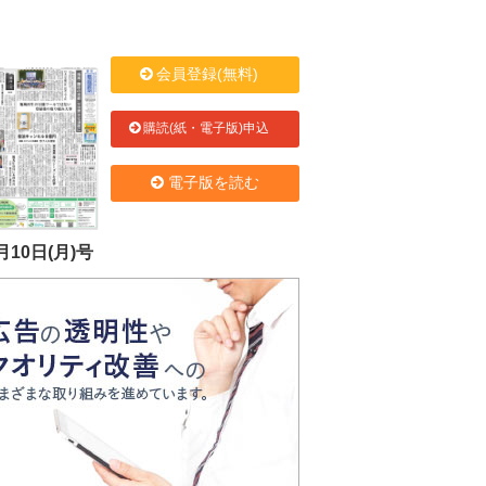
会員登録(無料)
購読(紙・電子版)申込
電子版を読む
月10日(月)号