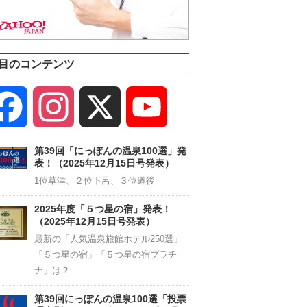
目のコンテンツ
Facebook
Instagram
X
YouTube
Channel
第39回「にっぽんの温泉100選」発
表！（2025年12月15日号発表）
1位草津、２位下呂、３位道後
2025年度「５つ星の宿」発表！
（2025年12月15日号発表）
最新の「人気温泉旅館ホテル250選」
「５つ星の宿」「５つ星の宿プラチ
ナ」は？
第39回にっぽんの温泉100選「投票