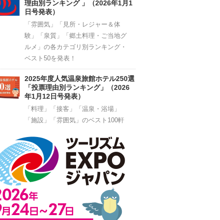
理由別ランキング 」（2026年1月1
日号発表）
「雰囲気」「見所・レジャー＆体
験」「泉質」「郷土料理・ご当地グ
ルメ」の各カテゴリ別ランキング・
ベスト50を発表！
2025年度人気温泉旅館ホテル250選
「投票理由別ランキング」（2026
年1月12日号発表）
「料理」「接客」「温泉・浴場」
「施設」「雰囲気」のベスト100軒