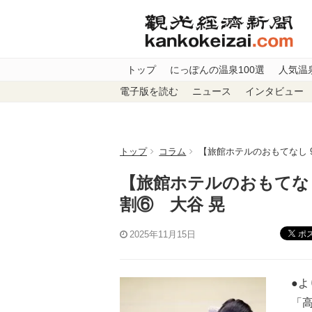
トップ
にっぽんの温泉100選
人気温
電子版を読む
ニュース
インタビュー
トップ
コラム
【旅館ホテルのおもてなし 
【旅館ホテルのおもてな
割⑥ 大谷 晃
ポ
2025年11月15日
●よ
「高