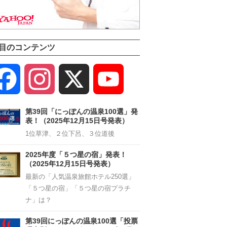
目のコンテンツ
Facebook
Instagram
X
YouTube
Channel
第39回「にっぽんの温泉100選」発
表！（2025年12月15日号発表）
1位草津、２位下呂、３位道後
2025年度「５つ星の宿」発表！
（2025年12月15日号発表）
最新の「人気温泉旅館ホテル250選」
「５つ星の宿」「５つ星の宿プラチ
ナ」は？
第39回にっぽんの温泉100選「投票