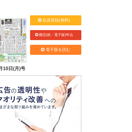
会員登録(無料)
購読(紙・電子版)申込
電子版を読む
月10日(月)号