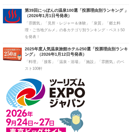
第39回にっぽんの温泉100選「投票理由別ランキング 」
（2026年1月1日号発表）
「雰囲気」「見所・レジャー＆体験」「泉質」「郷土料
理・ご当地グルメ」の各カテゴリ別ランキング・ベスト50
を発表！
2025年度人気温泉旅館ホテル250選「投票理由別ランキ
ング」（2026年1月12日号発表）
「料理」「接客」「温泉・浴場」「施設」「雰囲気」のベ
スト100軒