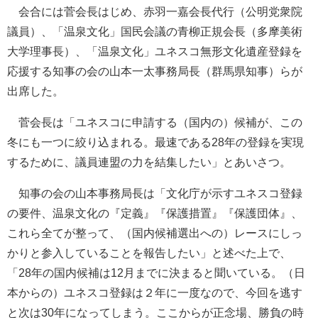
会合には菅会長はじめ、赤羽一嘉会長代行（公明党衆院
議員）、「温泉文化」国民会議の青柳正規会長（多摩美術
大学理事長）、「温泉文化」ユネスコ無形文化遺産登録を
応援する知事の会の山本一太事務局長（群馬県知事）らが
出席した。
菅会長は「ユネスコに申請する（国内の）候補が、この
冬にも一つに絞り込まれる。最速である28年の登録を実現
するために、議員連盟の力を結集したい」とあいさつ。
知事の会の山本事務局長は「文化庁が示すユネスコ登録
の要件、温泉文化の『定義』『保護措置』『保護団体』、
これら全てが整って、（国内候補選出への）レースにしっ
かりと参入していることを報告したい」と述べた上で、
「28年の国内候補は12月までに決まると聞いている。（日
本からの）ユネスコ登録は２年に一度なので、今回を逃す
と次は30年になってしまう。ここからが正念場、勝負の時