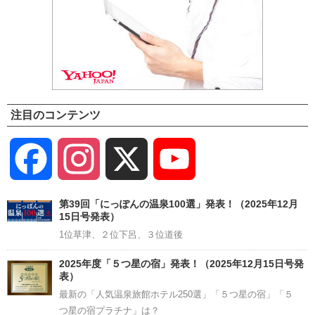
注目のコンテンツ
Facebook
Instagram
X
YouTube
Channel
第39回「にっぽんの温泉100選」発表！（2025年12月
15日号発表）
1位草津、２位下呂、３位道後
2025年度「５つ星の宿」発表！（2025年12月15日号発
表）
最新の「人気温泉旅館ホテル250選」「５つ星の宿」「５
つ星の宿プラチナ」は？