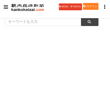
ログイン
購読(紙・電子版)申込