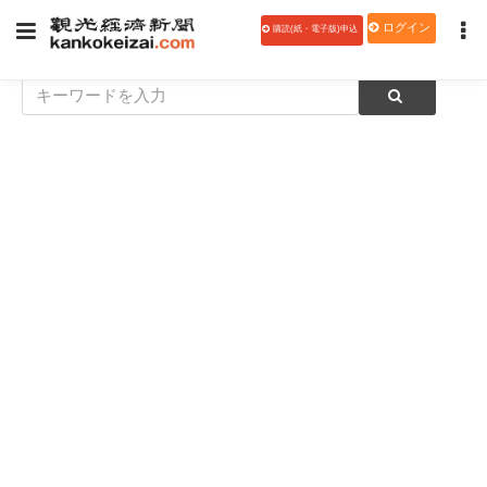
ログイン
購読(紙・電子版)申込