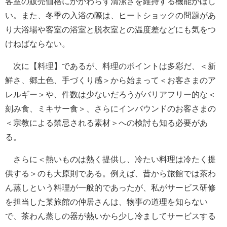
客室の販売価格にかかわらず清潔さを維持する機能がほし
い。また、冬季の入浴の際は、ヒートショックの問題があ
り大浴場や客室の浴室と脱衣室との温度差などにも気をつ
けねばならない。
次に【料理】であるが、料理のポイントは多彩だ、＜新
鮮さ、郷土色、手づくり感＞から始まって＜お客さまのア
レルギー＞や、件数は少ないだろうがバリアフリー的な＜
刻み食、ミキサー食＞、さらにインバウンドのお客さまの
＜宗教による禁忌される素材＞への検討も知る必要があ
る。
さらに＜熱いものは熱く提供し、冷たい料理は冷たく提
供する＞のも大原則である。例えば、昔から旅館では茶わ
ん蒸しという料理が一般的であったが、私がサービス研修
を担当した某旅館の仲居さんは、物事の道理を知らない
で、茶わん蒸しの器が熱いから少し冷ましてサービスする