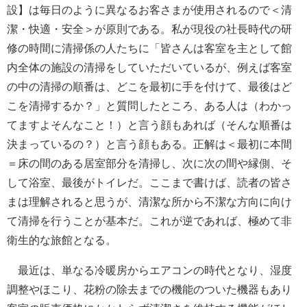
設】は毎日のように異なるお客さまが使用されるので＜清
潔・快適・安全＞が原則である。私が現役の社長時代の研
修の時間に清掃係の人たちに「皆さんは客室を主として館
内全体の施設の清掃をしていただいているが、例えば客室
の中の清掃の順番は、どこを最初に手を付けて、最後はど
こを清掃するか？」と質問したところ、ある人は（わかっ
てますよそんなこと！）と言う顔もあれば（そんな順番は
決まっているの？）と言う顔もある。正解は＜最初に本間
＝床の間のある居室部分を清掃し、次に次の間や縁側、そ
して浴室、最後がトイレだ。ここまで書けば、読者の皆さ
まは理解されると思うが、清潔な所から不潔な方向に向け
て清掃を行うことが基本だ。これが逆であれば、極めて非
衛生的な旅館となる。
最近は、単なる冷暖房からエアコンの時代となり、湿度
調整やほこり、花粉の除去までの機能のついた機器もあり