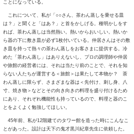
ことになっている。
これについて、私が「○○さん、茶わん蒸しを乗せる皿
は？」と聞くと「はあ？」と首をかしげる。種明かしをす
れば、茶わん蒸しは当然熱い。熱いからおいしい。熱いか
ら器の下に敷き皿が必ず1枚付いている。仲居さんはその敷
き皿を持って熱々の茶わん蒸しをお客さまに提供する。冷
めた「茶わん蒸し」はありえないし、プロの調理師や仲居
や旅館の経営者には、それは当たり前のことで、それを知
らない人たちが運営する＜旅館＞は果たして本物か？ 茶
わん蒸しに限らず、さまざまな器は＜先付け、刺し身、八
寸、焼き物＞などとその向き向きの料理を盛り付けるため
にあり、それぞれ機能性も持っているので、料理と器のこ
とをよくよく勉強してほしい。
45年前、私が12階建てのタワー館を造った時にこんなこ
とがあった。設計は天下の鬼才黒川紀章先生に依頼した。