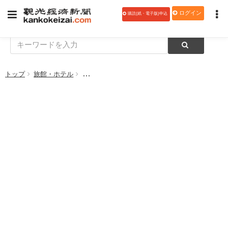
ログイン
購読(紙・電子版)申込
トップ
旅館・ホテル
【こだわりの宿特集（料理）】秀峰閣 湖月（山