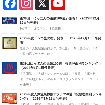
Facebook
Instagram
X
YouTube
Channel
第39回「にっぽんの温泉100選」発表！（2025年12月
15日号発表）
1位草津、２位下呂、３位道後
2025年度「５つ星の宿」発表！（2025年12月15日号発
表）
最新の「人気温泉旅館ホテル250選」「５つ星の宿」「５
つ星の宿プラチナ」は？
第39回にっぽんの温泉100選「投票理由別ランキング 」
（2026年1月1日号発表）
「雰囲気」「見所・レジャー＆体験」「泉質」「郷土料
理・ご当地グルメ」の各カテゴリ別ランキング・ベスト50
を発表！
2025年度人気温泉旅館ホテル250選「投票理由別ランキ
ング」（2026年1月12日号発表）
「料理」「接客」「温泉・浴場」「施設」「雰囲気」のベ