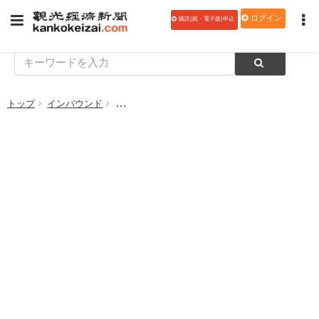
ログイン
購読(紙・電子版)申込
トップ
インバウンド
東京/成田〜マニラ線で臨時便 フィリピン航空