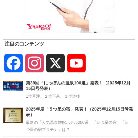
注目のコンテンツ
Facebook
Instagram
X
YouTube
Channel
第39回「にっぽんの温泉100選」発表！（2025年12月
15日号発表）
1位草津、２位下呂、３位道後
2025年度「５つ星の宿」発表！（2025年12月15日号発
表）
最新の「人気温泉旅館ホテル250選」「５つ星の宿」「５
つ星の宿プラチナ」は？