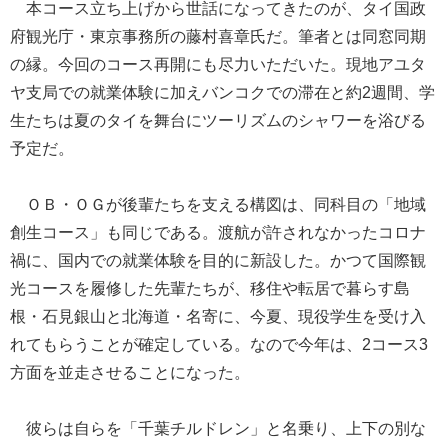
本コース立ち上げから世話になってきたのが、タイ国政
府観光庁・東京事務所の藤村喜章氏だ。筆者とは同窓同期
の縁。今回のコース再開にも尽力いただいた。現地アユタ
ヤ支局での就業体験に加えバンコクでの滞在と約2週間、学
生たちは夏のタイを舞台にツーリズムのシャワーを浴びる
予定だ。
ＯＢ・ＯＧが後輩たちを支える構図は、同科目の「地域
創生コース」も同じである。渡航が許されなかったコロナ
禍に、国内での就業体験を目的に新設した。かつて国際観
光コースを履修した先輩たちが、移住や転居で暮らす島
根・石見銀山と北海道・名寄に、今夏、現役学生を受け入
れてもらうことが確定している。なので今年は、2コース3
方面を並走させることになった。
彼らは自らを「千葉チルドレン」と名乗り、上下の別な