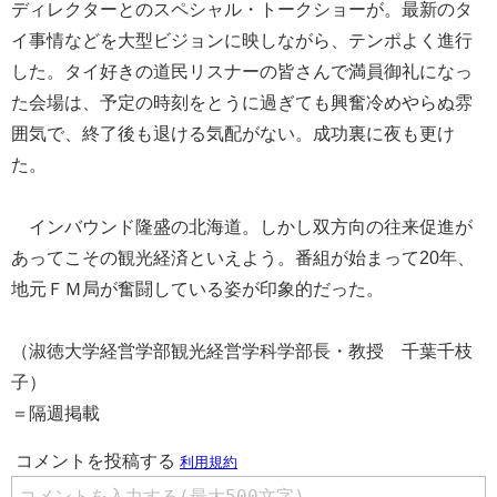
ディレクターとのスペシャル・トークショーが。最新のタ
イ事情などを大型ビジョンに映しながら、テンポよく進行
した。タイ好きの道民リスナーの皆さんで満員御礼になっ
た会場は、予定の時刻をとうに過ぎても興奮冷めやらぬ雰
囲気で、終了後も退ける気配がない。成功裏に夜も更け
た。
インバウンド隆盛の北海道。しかし双方向の往来促進が
あってこその観光経済といえよう。番組が始まって20年、
地元ＦＭ局が奮闘している姿が印象的だった。
（淑徳大学経営学部観光経営学科学部長・教授 千葉千枝
子）
＝隔週掲載