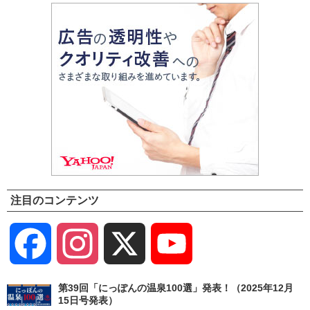
注目のコンテンツ
Facebook
Instagram
X
YouTube
Channel
第39回「にっぽんの温泉100選」発表！（2025年12月
15日号発表）