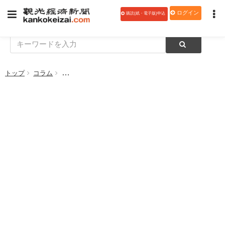
ログイン
購読(紙・電子版)申込
トップ
コラム
【地域創生と観光ビジネス76】北の大地とタイをつな