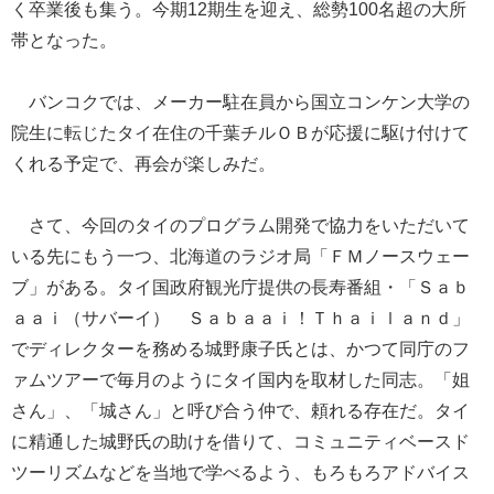
く卒業後も集う。今期12期生を迎え、総勢100名超の大所
帯となった。
バンコクでは、メーカー駐在員から国立コンケン大学の
院生に転じたタイ在住の千葉チルＯＢが応援に駆け付けて
くれる予定で、再会が楽しみだ。
さて、今回のタイのプログラム開発で協力をいただいて
いる先にもう一つ、北海道のラジオ局「ＦＭノースウェー
ブ」がある。タイ国政府観光庁提供の長寿番組・「Ｓａｂ
ａａｉ（サバーイ） Ｓａｂａａｉ！Ｔｈａｉｌａｎｄ」
でディレクターを務める城野康子氏とは、かつて同庁のフ
ァムツアーで毎月のようにタイ国内を取材した同志。「姐
さん」、「城さん」と呼び合う仲で、頼れる存在だ。タイ
に精通した城野氏の助けを借りて、コミュニティベースド
ツーリズムなどを当地で学べるよう、もろもろアドバイス