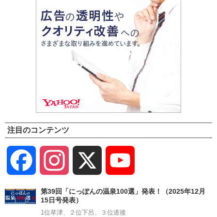
注目のコンテンツ
Facebook
Instagram
X
YouTube
Channel
第39回「にっぽんの温泉100選」発表！（2025年12月
15日号発表）
1位草津、２位下呂、３位道後