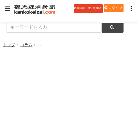
ログイン
購読(紙・電子版)申込
トップ
コラム
【失敗の法則から学ぶ～宿経営者の仕事大全102】事前