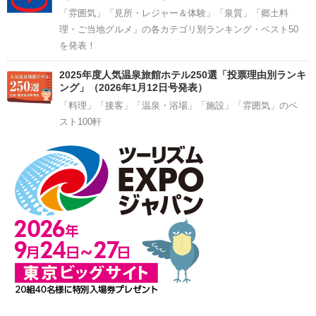
「雰囲気」「見所・レジャー＆体験」「泉質」「郷土料
理・ご当地グルメ」の各カテゴリ別ランキング・ベスト50
を発表！
2025年度人気温泉旅館ホテル250選「投票理由別ランキ
ング」（2026年1月12日号発表）
「料理」「接客」「温泉・浴場」「施設」「雰囲気」のベ
スト100軒