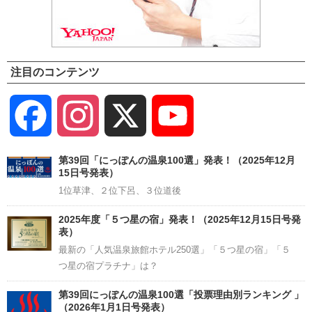
注目のコンテンツ
Facebook
Instagram
X
YouTube
Channel
第39回「にっぽんの温泉100選」発表！（2025年12月
15日号発表）
1位草津、２位下呂、３位道後
2025年度「５つ星の宿」発表！（2025年12月15日号発
表）
最新の「人気温泉旅館ホテル250選」「５つ星の宿」「５
つ星の宿プラチナ」は？
第39回にっぽんの温泉100選「投票理由別ランキング 」
（2026年1月1日号発表）