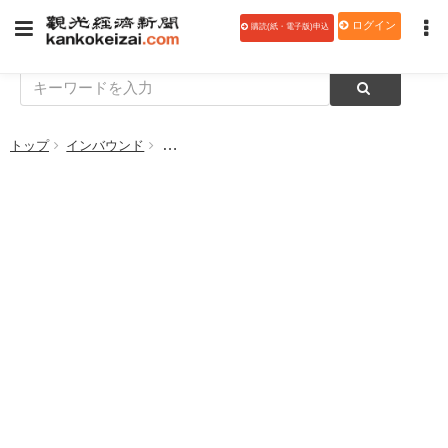
ログイン
購読(紙・電子版)申込
トップ
インバウンド
名古屋/中部〜広州線を運休 中国南方航空、9月