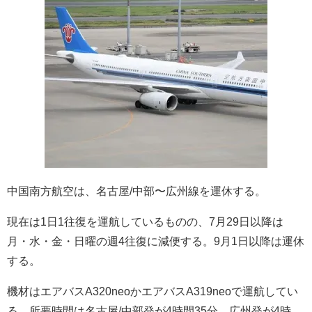
中国南方航空は、名古屋/中部〜広州線を運休する。
現在は1日1往復を運航しているものの、7月29日以降は
月・水・金・日曜の週4往復に減便する。9月1日以降は運休
する。
機材はエアバスA320neoかエアバスA319neoで運航してい
る。所要時間は名古屋/中部発が4時間35分、広州発が4時