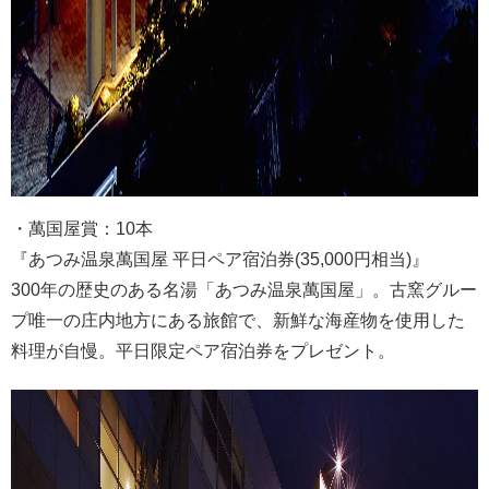
・萬国屋賞：10本
『あつみ温泉萬国屋 平日ペア宿泊券(35,000円相当)』
300年の歴史のある名湯「あつみ温泉萬国屋」。古窯グルー
プ唯一の庄内地方にある旅館で、新鮮な海産物を使用した
料理が自慢。平日限定ペア宿泊券をプレゼント。