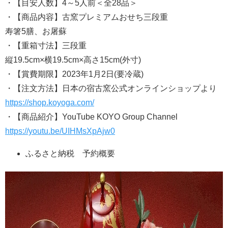
・【目安人数】4～5人前＜全28品＞
・【商品内容】古窯プレミアムおせち三段重
寿箸5膳、お屠蘇
・【重箱寸法】三段重
縦19.5cm×横19.5cm×高さ15cm(外寸)
・【賞費期限】2023年1月2日(要冷蔵)
・【注文方法】日本の宿古窯公式オンラインショップより
https://shop.koyoga.com/
・【商品紹介】YouTube KOYO Group Channel
https://youtu.be/UIHMsXpAjw0
ふるさと納税 予約概要