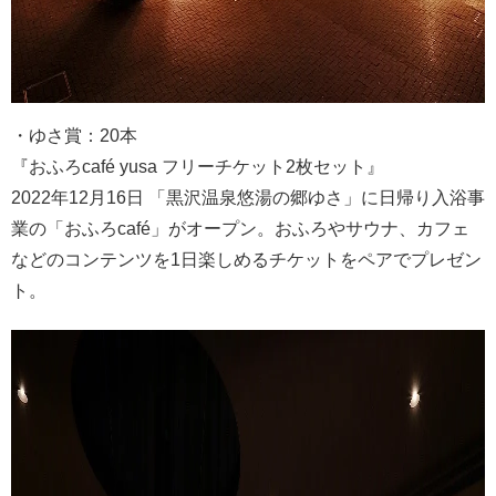
・ゆさ賞：20本
『おふろcafé yusa フリーチケット2枚セット』
2022年12月16日 「黒沢温泉悠湯の郷ゆさ」に日帰り入浴事
業の「おふろcafé」がオープン。おふろやサウナ、カフェ
などのコンテンツを1日楽しめるチケットをペアでプレゼン
ト。