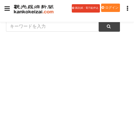
ログイン
購読(紙・電子版)申込