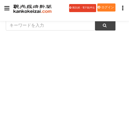
ログイン
購読(紙・電子版)申込