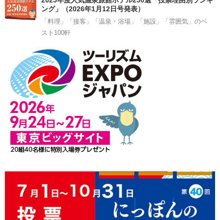
ング」（2026年1月12日号発表）
「料理」「接客」「温泉・浴場」「施設」「雰囲気」のベ
スト100軒