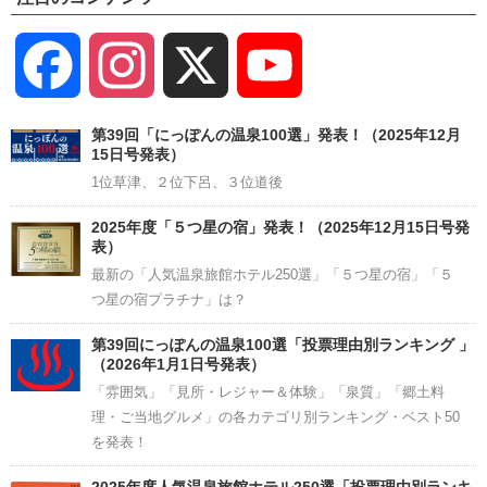
Facebook
Instagram
X
YouTube
Channel
第39回「にっぽんの温泉100選」発表！（2025年12月
15日号発表）
1位草津、２位下呂、３位道後
2025年度「５つ星の宿」発表！（2025年12月15日号発
表）
最新の「人気温泉旅館ホテル250選」「５つ星の宿」「５
つ星の宿プラチナ」は？
第39回にっぽんの温泉100選「投票理由別ランキング 」
（2026年1月1日号発表）
「雰囲気」「見所・レジャー＆体験」「泉質」「郷土料
理・ご当地グルメ」の各カテゴリ別ランキング・ベスト50
を発表！
2025年度人気温泉旅館ホテル250選「投票理由別ランキ