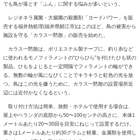
でも鳥が落とす「ふん」に関する悩みが多いという。
レジオネラ属菌・大腸菌の殺菌剤「ヨードパワー」を販
売する福井熱処理(福井県鯖江市)はこのほど、鳥の被害から
施設を守る「カラス一黙散」の販売を始めた。
カラス一黙散は、ポリエステル製テープに、釣り糸など
に使われるモノフィラメントの“ひらひら”を付けたひも状の
製品。ひもをよじると一定間隔でフィラメントの輪ができ
る。無数の輪が風になびくことでキラキラと虹色の光を放
つ。鳥はこの光を嫌うために、カラス一黙散の設置場所近
辺には近付かなくなるという。
取り付け方法は簡単。旅館・ホテルで使用する場合は、
屋上やベランダの底部から50〜100センチの高さに、本体1
メートルあたり20〜30回を目安にねじって設置するだけ。
重さは1メートルあたり約30グラムと軽量。金属類を使用し