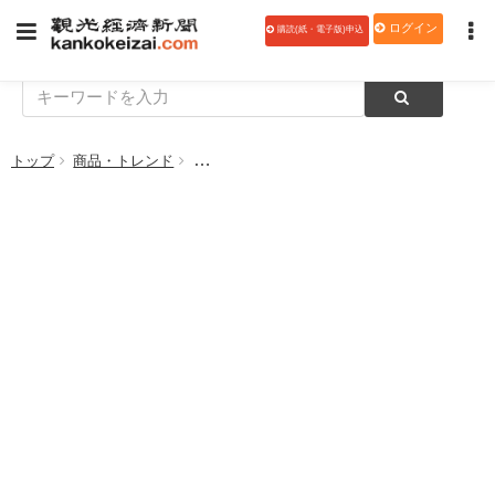
ログイン
購読(紙・電子版)申込
トップ
商品・トレンド
鳥被害防止へ「カラス一黙散」販売 福井熱処