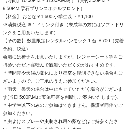
【時間】10:00P.M.～11:00P.M.終了（受付3:00P.M.～
9:50P.M.雫石プリンスホテルフロント）
【料金】 おとな￥1,600 小学生以下￥1,100
※消費税込 ※１ドリンク付き（未成年の方にはソフトドリ
ンクをご用意いたします）
【その数】 数量限定レンタルハンモック 1 台 ￥700（先着
予約、税込）
会場には椅子を用意いたしますが、レジャーシート等をご
持参いただき寝転んで観測いただくのがおすすめです。
＊時間帯や天候の変化により星空を観測できない場合もご
ざいますので、ご了承のうえご参加ください。
＊雨天・曇天の場合は中止させていただく場合がございま
す(当日 5:00P.M.に実施可否を判断しご案内いたします)。
＊中学生以下のみのご参加はできません。保護者同伴でご
参加ください。
＊虫よけスプレーや虫刺され用の薬などはご持参くださ