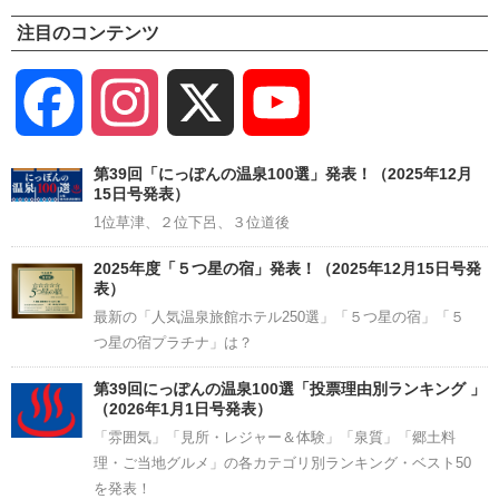
注目のコンテンツ
Facebook
Instagram
X
YouTube
Channel
第39回「にっぽんの温泉100選」発表！（2025年12月
15日号発表）
1位草津、２位下呂、３位道後
2025年度「５つ星の宿」発表！（2025年12月15日号発
表）
最新の「人気温泉旅館ホテル250選」「５つ星の宿」「５
つ星の宿プラチナ」は？
第39回にっぽんの温泉100選「投票理由別ランキング 」
（2026年1月1日号発表）
「雰囲気」「見所・レジャー＆体験」「泉質」「郷土料
理・ご当地グルメ」の各カテゴリ別ランキング・ベスト50
を発表！