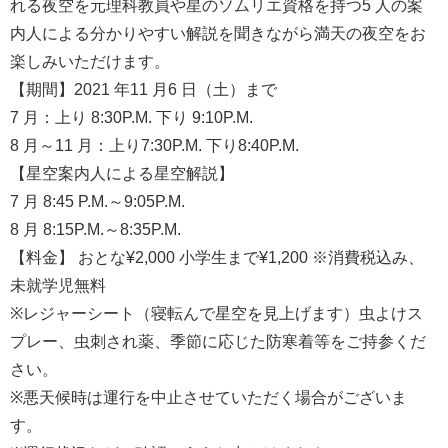
れる夜空を元理科教員や星のソムリエ資格を持つ5 人の案
内人による分かりやすい解説を聞きながら満天の夜空をお
楽しみいただけます。
【期間】2021 年11 月6 日（土）まで
7 月：上り 8:30P.M. 下り 9:10P.M.
8 月～11 月：上り7:30P.M. 下り8:40P.M.
【星空案内人による星空解説】
7 月 8:45 P.M.～9:05P.M.
8 月 8:15P.M.～8:35P.M.
【料金】 おとな¥2,000 小学生まで¥1,200 ※消費税込み、
未就学児無料
※レジャーシート（寝転んで星空を見上げます）虫よけス
プレー、虫刺され薬、季節に応じた防寒着等をご持参くだ
さい。
※悪天候時は運行を中止させていただく場合がございま
す。