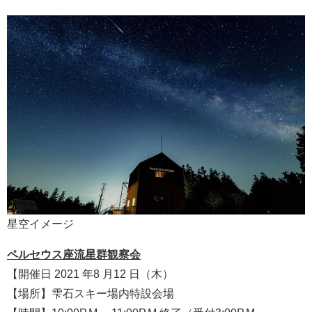
星空イメージ
ペルセウス座流星群観察会
【開催日 2021 年8 月12 日（木）
【場所】雫石スキー場内特設会場