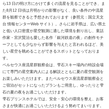
ら13 日の明け方にかけて多くの流星を見ることができ、ま
た8月12 日頃は月明かりの影響がなく、良い条件の中流星
群を観察できると予想されております（参照元：国立天文
台 情報センターWeb サイト）。さらに岩手県は、広い県土
と低い人口密度が星空観測に適した環境を創り出し、童話
作家・宮沢賢治も愛した名作「銀河鉄道の夜」の創作モチ
ーフとしても少なからず影響を与えたと言われるほど、美
しい星空を眺めることができるスポットとなっておりま
す。
ペルセウス座流星群観察会は、雫石スキー場内の特設会場
にて専門の星空案内人による解説とともに夏の星空観測を
お楽しみいただけます。またペルセウス座流星群観察会と
ご宿泊がセットになったプランもご用意し、ゆったりと雫
石の夏の夜をお過ごしいただけます。
雫石プリンスホテルでは、安全・安心の環境を整え、お客
さまが快適にお過ごしいただけるよう努めてまいります。