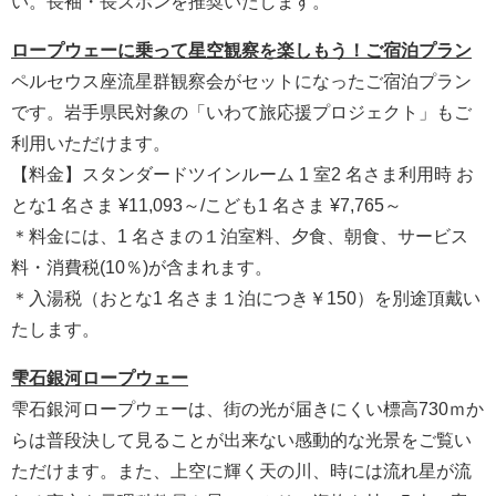
い。長袖・長ズボンを推奨いたします。
ロープウェーに乗って星空観察を楽しもう！ご宿泊プラン
ペルセウス座流星群観察会がセットになったご宿泊プラン
です。岩手県民対象の「いわて旅応援プロジェクト」もご
利用いただけます。
【料金】スタンダードツインルーム 1 室2 名さま利用時 お
とな1 名さま ¥11,093～/こども1 名さま ¥7,765～
＊料金には、1 名さまの１泊室料、夕食、朝食、サービス
料・消費税(10％)が含まれます。
＊入湯税（おとな1 名さま１泊につき￥150）を別途頂戴い
たします。
雫石銀河ロープウェー
雫石銀河ロープウェーは、街の光が届きにくい標高730ｍか
らは普段決して見ることが出来ない感動的な光景をご覧い
ただけます。また、上空に輝く天の川、時には流れ星が流