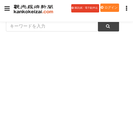
ログイン
購読(紙・電子版)申込