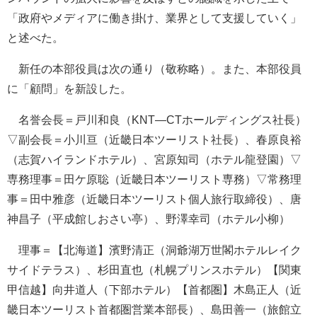
「政府やメディアに働き掛け、業界として支援していく」
と述べた。
新任の本部役員は次の通り（敬称略）。また、本部役員
に「顧問」を新設した。
名誉会長＝戸川和良（KNT—CTホールディングス社長）
▽副会長＝小川亘（近畿日本ツーリスト社長）、春原良裕
（志賀ハイランドホテル）、宮原知司（ホテル龍登園）▽
専務理事＝田ケ原聡（近畿日本ツーリスト専務）▽常務理
事＝田中雅彦（近畿日本ツーリスト個人旅行取締役）、唐
神昌子（平成館しおさい亭）、野澤幸司（ホテル小柳）
理事＝【北海道】濱野清正（洞爺湖万世閣ホテルレイク
サイドテラス）、杉田直也（札幌プリンスホテル）【関東
甲信越】向井道人（下部ホテル）【首都圏】木島正人（近
畿日本ツーリスト首都圏営業本部長）、島田善一（旅館立