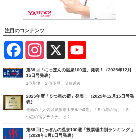
注目のコンテンツ
Facebook
Instagram
X
YouTube
Channel
第39回「にっぽんの温泉100選」発表！（2025年12月
15日号発表）
1位草津、２位下呂、３位道後
2025年度「５つ星の宿」発表！（2025年12月15日号発
表）
最新の「人気温泉旅館ホテル250選」「５つ星の宿」「５
つ星の宿プラチナ」は？
第39回にっぽんの温泉100選「投票理由別ランキング 」
（2026年1月1日号発表）