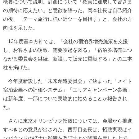
概要について説明。計画について「確実に達成して皆さま
の期待に応えたい」と意欲を語った。岡本社長は自己紹介
の後、「テーマ旅行に強い近ツーを目指す」と、会社の方
向性を示した。
13年度基本方針では、「会社の宿泊券増売施策を支援
し、お客さまの誘致、需要喚起を図る」「宿泊券増売につ
ながる委員会を継続、新設して販売に貢献する」との二本
柱を掲げた。
今年度新設した「未来創造委員会」で決まった「メイト
宿泊企画への評価システム」「エリアキャンペーン参画」
は新年度、一部について実験的に始めることが報告され
た。
さらに東京オリンピック招致については、会場から推進
すべきとの意見が出された。西野目会長は、招致実現はイ
ンバウンドの拡大に影響を及ぼすとの認識を示した上で