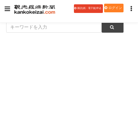
ログイン
購読(紙・電子版)申込