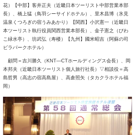
花）【中部】客井正夫（近畿日本ツーリスト中部営業本部
長）、橋上猛（鳥羽シーサイドホテル）、里木昌博（氷見
温泉くつろぎの宿うみあかり）【関西】小沢憲一（近畿日
本ツーリスト執行役員関西営業本部長）、金子憲之（びわ
こ緑水亭）、坊武弘（寿楼）【九州】國米昭吉（阿蘇の司
ビラパークホテル）
顧問＝吉川勝久（KNT—CTホールディングス会長）、岡
本邦夫（近畿日本ツーリスト個人旅行社長）▽相談役＝高
島哲男（高志の宿高島屋）、高倉照矢（タカクラホテル福
岡）