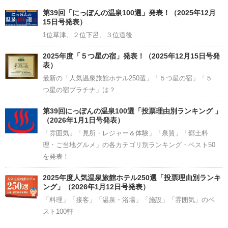
Channel
第39回「にっぽんの温泉100選」発表！（2025年12月
15日号発表）
1位草津、２位下呂、３位道後
2025年度「５つ星の宿」発表！（2025年12月15日号発
表）
最新の「人気温泉旅館ホテル250選」「５つ星の宿」「５
つ星の宿プラチナ」は？
第39回にっぽんの温泉100選「投票理由別ランキング 」
（2026年1月1日号発表）
「雰囲気」「見所・レジャー＆体験」「泉質」「郷土料
理・ご当地グルメ」の各カテゴリ別ランキング・ベスト50
を発表！
2025年度人気温泉旅館ホテル250選「投票理由別ランキ
ング」（2026年1月12日号発表）
「料理」「接客」「温泉・浴場」「施設」「雰囲気」のベ
スト100軒