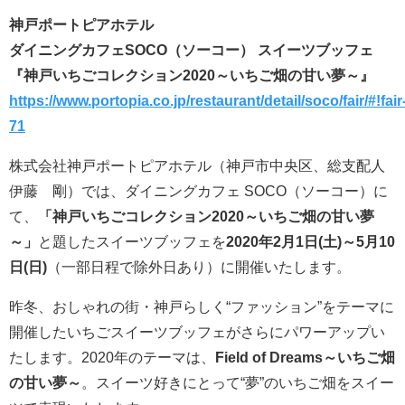
神戸ポートピアホテル
ダイニングカフェSOCO（ソーコー） スイーツブッフェ
『神戸いちごコレクション2020～いちご畑の甘い夢～』
https://www.portopia.co.jp/restaurant/detail/soco/fair/#!fair
71
株式会社神戸ポートピアホテル（神戸市中央区、総支配人
伊藤 剛）では、ダイニングカフェ SOCO（ソーコー）に
て、
「神戸いちごコレクション2020～いちご畑の甘い夢
～」
と題したスイーツブッフェを
2020年2月1日(土)～5月10
日(日)
（一部日程で除外日あり）に開催いたします。
昨冬、おしゃれの街・神戸らしく“ファッション”をテーマに
開催したいちごスイーツブッフェがさらにパワーアップい
たします。2020年のテーマは、
Field of Dreams～いちご畑
の甘い夢～
。スイーツ好きにとって“夢”のいちご畑をスイー