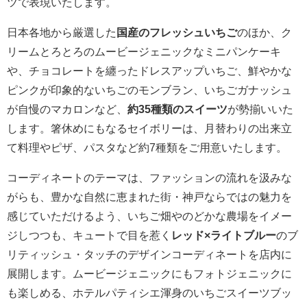
ツで表現いたします。
日本各地から厳選した
国産のフレッシュいちご
のほか、ク
リームとろとろのムービージェニックなミニパンケーキ
や、チョコレートを纏ったドレスアップいちご、鮮やかな
ピンクが印象的ないちごのモンブラン、いちごガナッシュ
が自慢のマカロンなど、
約35種類のスイーツ
が勢揃いいた
します。箸休めにもなるセイボリーは、月替わりの出来立
て料理やピザ、パスタなど約7種類をご用意いたします。
コーディネートのテーマは、ファッションの流れを汲みな
がらも、豊かな自然に恵まれた街・神戸ならではの魅力を
感じていただけるよう、いちご畑やのどかな農場をイメー
ジしつつも、キュートで目を惹く
レッド×ライトブルー
のブ
リティッシュ・タッチのデザインコーディネートを店内に
展開します。ムービージェニックにもフォトジェニックに
も楽しめる、ホテルパティシエ渾身のいちごスイーツブッ