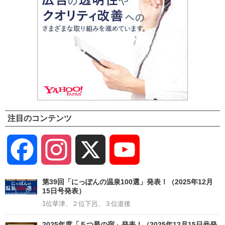
注目のコンテンツ
Facebook
Instagram
X
YouTube
Channel
第39回「にっぽんの温泉100選」発表！（2025年12月
15日号発表）
1位草津、２位下呂、３位道後
2025年度「５つ星の宿」発表！（2025年12月15日号発