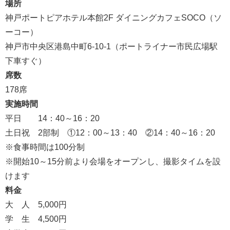
場所
神戸ポートピアホテル本館2F ダイニングカフェSOCO（ソ
ーコー）
神戸市中央区港島中町6-10-1（ポートライナー市民広場駅
下車すぐ）
席数
178席
実施時間
平日 14：40～16：20
土日祝 2部制 ①12：00～13：40 ②14：40～16：20
※食事時間は100分制
※開始10～15分前より会場をオープンし、撮影タイムを設
けます
料金
大 人 5,000円
学 生 4,500円