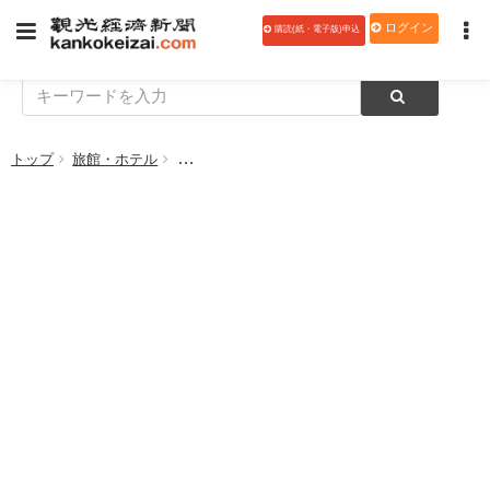
ログイン
購読(紙・電子版)申込
トップ
旅館・ホテル
渚のリゾート・吉良 竜宮ホテル、1月より遊び