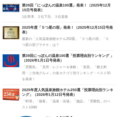
Channel
第39回「にっぽんの温泉100選」発表！（2025年12月
15日号発表）
1位草津、２位下呂、３位道後
2025年度「５つ星の宿」発表！（2025年12月15日号発
表）
最新の「人気温泉旅館ホテル250選」「５つ星の宿」「５
つ星の宿プラチナ」は？
第39回にっぽんの温泉100選「投票理由別ランキング 」
（2026年1月1日号発表）
「雰囲気」「見所・レジャー＆体験」「泉質」「郷土料
理・ご当地グルメ」の各カテゴリ別ランキング・ベスト50
を発表！
2025年度人気温泉旅館ホテル250選「投票理由別ランキ
ング」（2026年1月12日号発表）
「料理」「接客」「温泉・浴場」「施設」「雰囲気」のベ
スト100軒