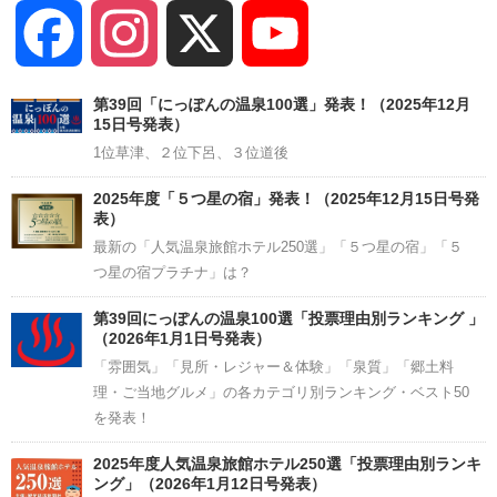
Facebook
Instagram
X
YouTube
Channel
第39回「にっぽんの温泉100選」発表！（2025年12月
15日号発表）
1位草津、２位下呂、３位道後
2025年度「５つ星の宿」発表！（2025年12月15日号発
表）
最新の「人気温泉旅館ホテル250選」「５つ星の宿」「５
つ星の宿プラチナ」は？
第39回にっぽんの温泉100選「投票理由別ランキング 」
（2026年1月1日号発表）
「雰囲気」「見所・レジャー＆体験」「泉質」「郷土料
理・ご当地グルメ」の各カテゴリ別ランキング・ベスト50
を発表！
2025年度人気温泉旅館ホテル250選「投票理由別ランキ
ング」（2026年1月12日号発表）