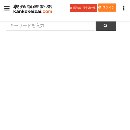
ログイン
購読(紙・電子版)申込