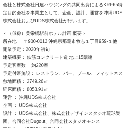
会社と株式会社日建ハウジングの共同出資によるKRF65特
定目的会社を事業主として、企画、設計、運営を沖縄UDS
株式会社およびUDS株式会社が行います。
＜（仮称）美栄橋駅前ホテル計画 概要＞
所在地 ： 〒900-0013 沖縄県那覇市牧志１丁目959-１他
開業予定：2020年初旬
建築概要： 鉄筋コンクリート造 地上15階建
予定客室数： 約220室
予定付帯施設： レストラン、バー、プール、フィットネス
敷地面積： 2749.26㎡
延床面積： 8053.91㎡
運営 ： 沖縄UDS株式会社
企画 ： UDS株式会社
設計 ： UDS株式会社、株式会社デザインスタジオ琉球樂
団、合同会社Dugout、合同会社スタジオモンス