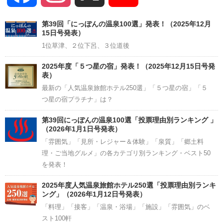
Channel
第39回「にっぽんの温泉100選」発表！（2025年12月
15日号発表）
1位草津、２位下呂、３位道後
2025年度「５つ星の宿」発表！（2025年12月15日号発
表）
最新の「人気温泉旅館ホテル250選」「５つ星の宿」「５
つ星の宿プラチナ」は？
第39回にっぽんの温泉100選「投票理由別ランキング 」
（2026年1月1日号発表）
「雰囲気」「見所・レジャー＆体験」「泉質」「郷土料
理・ご当地グルメ」の各カテゴリ別ランキング・ベスト50
を発表！
2025年度人気温泉旅館ホテル250選「投票理由別ランキ
ング」（2026年1月12日号発表）
「料理」「接客」「温泉・浴場」「施設」「雰囲気」のベ
スト100軒