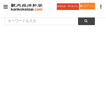
ログイン
購読(紙・電子版)申込