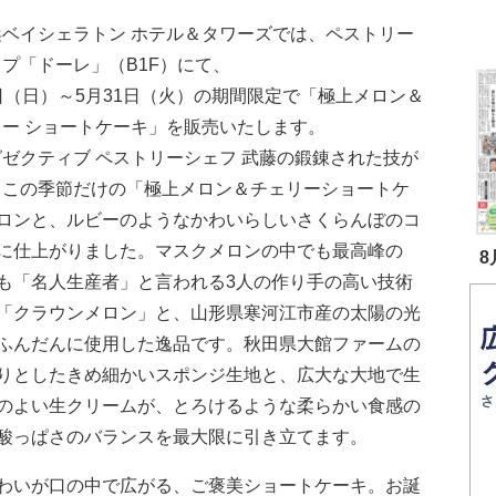
ベイシェラトン ホテル＆タワーズでは、ペストリー
プ「ドーレ」（B1F）にて、
日（日）～5月31日（火）の期間限定で「極上メロン＆
リー ショートケーキ」を販売いたします。
ゼクティブ ペストリーシェフ 武藤の鍛錬された技が
、この季節だけの「極上メロン＆チェリーショートケ
ロンと、ルビーのようなかわいらしいさくらんぼのコ
に仕上がりました。マスクメロンの中でも最高峰の
8
も「名人生産者」と言われる3人の作り手の高い技術
「クラウンメロン」と、山形県寒河江市産の太陽の光
ふんだんに使用した逸品です。秋田県大館ファームの
りとしたきめ細かいスポンジ生地と、広大な大地で生
のよい生クリームが、とろけるような柔らかい食感の
酸っぱさのバランスを最大限に引き立てます。
わいが口の中で広がる、ご褒美ショートケーキ。お誕