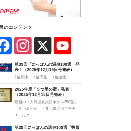
目のコンテンツ
Facebook
Instagram
X
YouTube
Channel
第39回「にっぽんの温泉100選」発
表！（2025年12月15日号発表）
1位草津、２位下呂、３位道後
2025年度「５つ星の宿」発表！
（2025年12月15日号発表）
最新の「人気温泉旅館ホテル250選」
「５つ星の宿」「５つ星の宿プラチ
ナ」は？
第39回にっぽんの温泉100選「投票