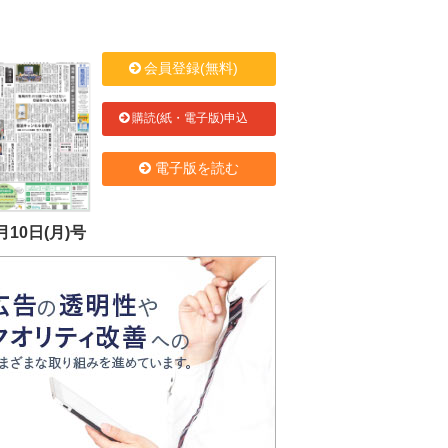
会員登録(無料)
購読(紙・電子版)申込
電子版を読む
月10日(月)号