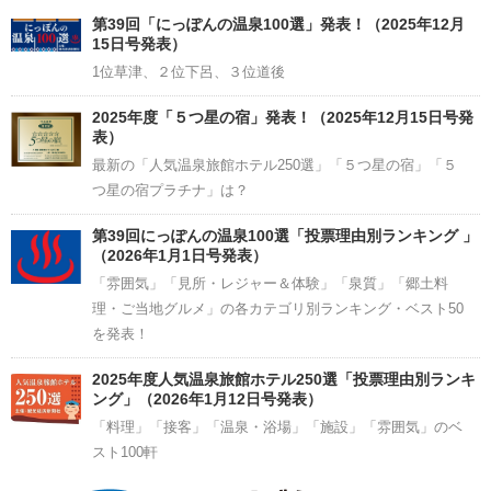
Channel
第39回「にっぽんの温泉100選」発表！（2025年12月
15日号発表）
1位草津、２位下呂、３位道後
2025年度「５つ星の宿」発表！（2025年12月15日号発
表）
最新の「人気温泉旅館ホテル250選」「５つ星の宿」「５
つ星の宿プラチナ」は？
第39回にっぽんの温泉100選「投票理由別ランキング 」
（2026年1月1日号発表）
「雰囲気」「見所・レジャー＆体験」「泉質」「郷土料
理・ご当地グルメ」の各カテゴリ別ランキング・ベスト50
を発表！
2025年度人気温泉旅館ホテル250選「投票理由別ランキ
ング」（2026年1月12日号発表）
「料理」「接客」「温泉・浴場」「施設」「雰囲気」のベ
スト100軒