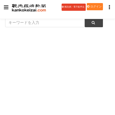
ログイン
購読(紙・電子版)申込