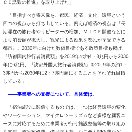
ＣＥ誘致の推進』を取り上げた」
「目指すべき将来像を、都民、経済、文化、環境という
四つの視点から打ち出している。例えば経済の視点は『長
期滞在の旅行者やリピーターの増加、ＭＩＣＥ開催などに
より消費額が拡大し、観光による効果を都民が享受できる
都市』。2030年に向けた数値目標である政策目標も掲げ、
『訪都国内旅行者消費額』を2019年の約4・8兆円から2030
年に6兆円、『訪都外国人旅行者消費額』を2019年の約1・
3兆円から2030年に2・7兆円超にすることをそれぞれ目指
している」
――事業者への支援について、具体策は。
「宿泊施設に関係するものでは、一つは経営環境の変化
やワーケーション、マイクロツーリズムなど多様な顧客ニ
ーズに対応するために事業者が行う施設整備等の取り組み
を支援。施設改修費、備品購入費、システム関係費など、