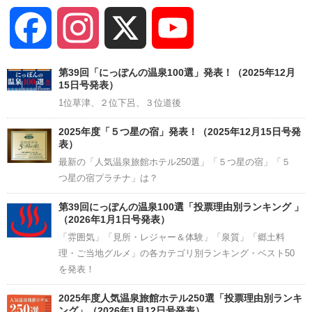
Facebook
Instagram
X
YouTube
Channel
第39回「にっぽんの温泉100選」発表！（2025年12月
15日号発表）
1位草津、２位下呂、３位道後
2025年度「５つ星の宿」発表！（2025年12月15日号発
表）
最新の「人気温泉旅館ホテル250選」「５つ星の宿」「５
つ星の宿プラチナ」は？
第39回にっぽんの温泉100選「投票理由別ランキング 」
（2026年1月1日号発表）
「雰囲気」「見所・レジャー＆体験」「泉質」「郷土料
理・ご当地グルメ」の各カテゴリ別ランキング・ベスト50
を発表！
2025年度人気温泉旅館ホテル250選「投票理由別ランキ
ング」（2026年1月12日号発表）