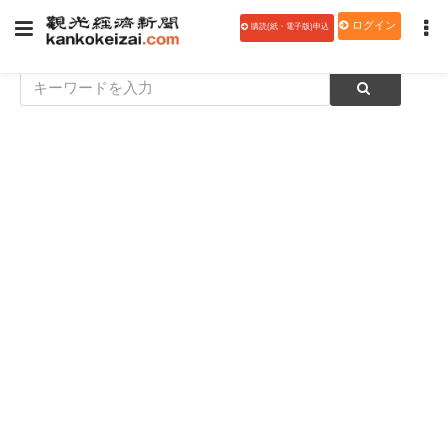
ログイン
購読(紙・電子版)申込