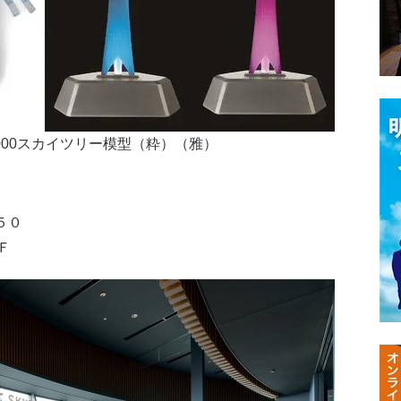
4000スカイツリー模型（粋）（雅）
５０
Ｆ