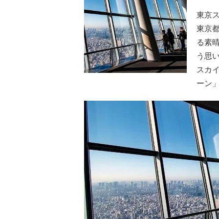
東京
東京
る素
う思
スカ
ーン