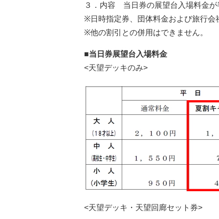
３．内容 当日券の展望台入場料金が
※日時指定券、団体料金および旅行会
※他の割引との併用はできません。
■当日券展望台入場料金
<天望デッキのみ>
<天望デッキ・天望回廊セット券>