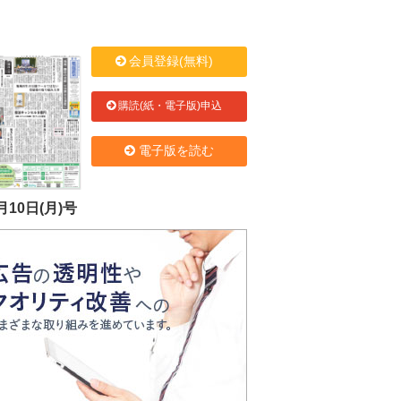
会員登録(無料)
購読(紙・電子版)申込
電子版を読む
月10日(月)号