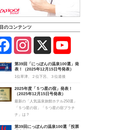
目のコンテンツ
Facebook
Instagram
X
YouTube
Channel
第39回「にっぽんの温泉100選」発
表！（2025年12月15日号発表）
1位草津、２位下呂、３位道後
2025年度「５つ星の宿」発表！
（2025年12月15日号発表）
最新の「人気温泉旅館ホテル250選」
「５つ星の宿」「５つ星の宿プラチ
ナ」は？
第39回にっぽんの温泉100選「投票