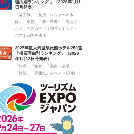
理由別ランキング 」（2026年1月1
日号発表）
「雰囲気」「見所・レジャー＆体
験」「泉質」「郷土料理・ご当地グ
ルメ」の各カテゴリ別ランキング・
ベスト50を発表！
2025年度人気温泉旅館ホテル250選
「投票理由別ランキング」（2026
年1月12日号発表）
「料理」「接客」「温泉・浴場」
「施設」「雰囲気」のベスト100軒