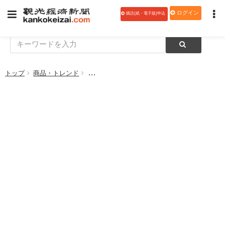
ログイン
購読(紙・電子版)申込
トップ
商品・トレンド
昭文社、「おかえりQRお守り」を1月1日に全