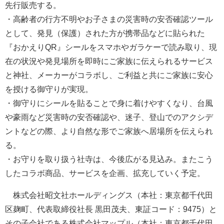
先行販売する。
・高齢者の行方不明やお子さまの災害時の安否確認ツール
として、発見（保護）された方が携帯品などに貼られた
『おかえりQR』シールをスマホやガラケーで読み取り、現
在の状況や発見場所を即時にご家族に伝えられるサービス
と神社、メーカーがコラボし、ご利益と共にご家族に安心
を授ける御守りが実現。
・御守りにシールを貼ることで身に着けやすくなり、台風
や豪雨など災害時の安否確認や、迷子、登山でのアクシデ
ントなどの際、より自然な形でご家族へ居場所を伝えられ
る。
・お守りを取り扱う社寺は、今後広がる見込み。またこう
したコラボ商品、サービスを企画、拡充していく予定。
株式会社昭文社ホールディングス（本社：東京都千代田
区麹町、代表取締役社長 黒田茂夫、東証コード：9475）と
その子会社である株式会社マップル（本社：東京都千代田