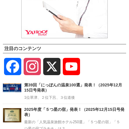
注目のコンテンツ
Facebook
Instagram
X
YouTube
Channel
第39回「にっぽんの温泉100選」発表！（2025年12月
15日号発表）
1位草津、２位下呂、３位道後
2025年度「５つ星の宿」発表！（2025年12月15日号発
表）
最新の「人気温泉旅館ホテル250選」「５つ星の宿」「５
つ星の宿プラチナ」は？