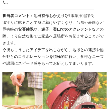
た。
———————————————————————–
担当者コメント
：池田有作おかえりQR事業推進課長
御守りに貼る
ことで身に着けやすくなり、台風や豪雨など
災害時の
安否確認
や、
迷子
、
登山でのアクシデント
などの
際、より
自然な形
でご家族へ居場所をお伝えすることがで
きます。
今後もこうしたアイデアを出しながら、地域との連携や他
分野とのコラボレーションを積極的に行い、多様なニーズ
や課題にスピード感をもってお応えしてまいります。