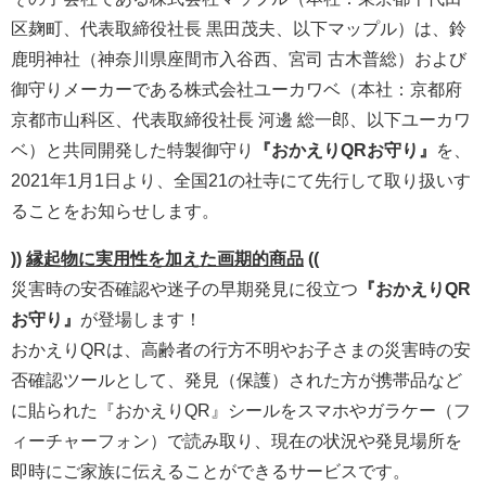
区麹町、代表取締役社長 黒田茂夫、以下マップル）は、鈴
鹿明神社（神奈川県座間市入谷西、宮司 古木普総）および
御守りメーカーである株式会社ユーカワベ（本社：京都府
京都市山科区、代表取締役社長 河邊 総一郎、以下ユーカワ
ベ）と共同開発した特製御守り
『おかえりQRお守り』
を、
2021年1月1日より、全国21の社寺にて先行して取り扱いす
ることをお知らせします。
))
縁起物に実用性を加えた画期的商品
((
災害時の安否確認や迷子の早期発見に役立つ
『おかえりQR
お守り』
が登場します！
おかえりQRは、高齢者の行方不明やお子さまの災害時の安
否確認ツールとして、発見（保護）された方が携帯品など
に貼られた『おかえりQR』シールをスマホやガラケー（フ
ィーチャーフォン）で読み取り、現在の状況や発見場所を
即時にご家族に伝えることができるサービスです。