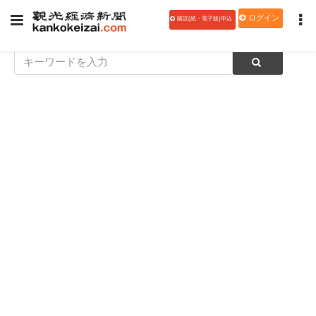
ログイン
購読(紙・電子版)申込