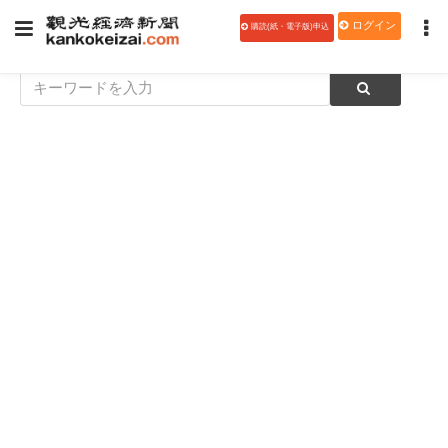
ログイン
購読(紙・電子版)申込