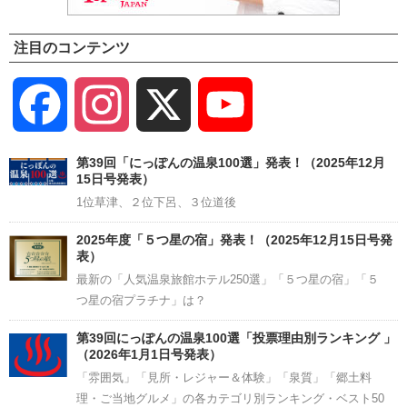
注目のコンテンツ
Facebook
Instagram
X
YouTube
Channel
第39回「にっぽんの温泉100選」発表！（2025年12月
15日号発表）
1位草津、２位下呂、３位道後
2025年度「５つ星の宿」発表！（2025年12月15日号発
表）
最新の「人気温泉旅館ホテル250選」「５つ星の宿」「５
つ星の宿プラチナ」は？
第39回にっぽんの温泉100選「投票理由別ランキング 」
（2026年1月1日号発表）
「雰囲気」「見所・レジャー＆体験」「泉質」「郷土料
理・ご当地グルメ」の各カテゴリ別ランキング・ベスト50