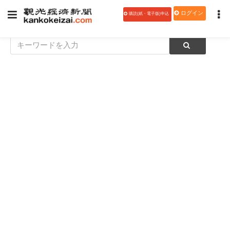
ログイン
購読(紙・電子版)申込