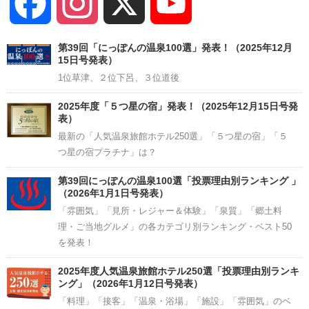
Facebook
Instagram
X
YouTube
Channel
第39回「にっぽんの温泉100選」発表！（2025年12月
15日号発表）
1位草津、２位下呂、３位道後
2025年度「５つ星の宿」発表！（2025年12月15日号発
表）
最新の「人気温泉旅館ホテル250選」「５つ星の宿」「５
つ星の宿プラチナ」は？
第39回にっぽんの温泉100選「投票理由別ランキング 」
（2026年1月1日号発表）
「雰囲気」「見所・レジャー＆体験」「泉質」「郷土料
理・ご当地グルメ」の各カテゴリ別ランキング・ベスト50
を発表！
2025年度人気温泉旅館ホテル250選「投票理由別ランキ
ング」（2026年1月12日号発表）
「料理」「接客」「温泉・浴場」「施設」「雰囲気」のベ