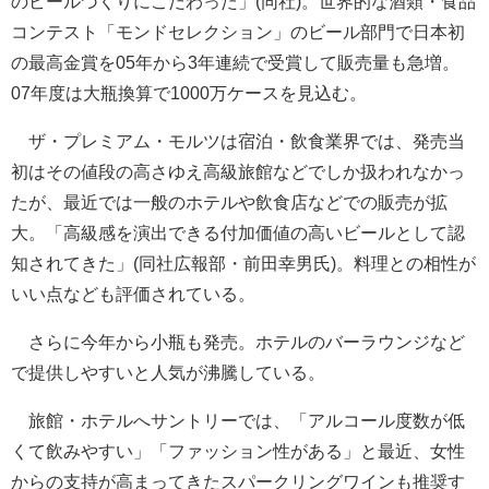
のビールづくりにこだわった」(同社)。世界的な酒類・食品
コンテスト「モンドセレクション」のビール部門で日本初
の最高金賞を05年から3年連続で受賞して販売量も急増。
07年度は大瓶換算で1000万ケースを見込む。
ザ・プレミアム・モルツは宿泊・飲食業界では、発売当
初はその値段の高さゆえ高級旅館などでしか扱われなかっ
たが、最近では一般のホテルや飲食店などでの販売が拡
大。「高級感を演出できる付加価値の高いビールとして認
知されてきた」(同社広報部・前田幸男氏)。料理との相性が
いい点なども評価されている。
さらに今年から小瓶も発売。ホテルのバーラウンジなど
で提供しやすいと人気が沸騰している。
旅館・ホテルへサントリーでは、「アルコール度数が低
くて飲みやすい」「ファッション性がある」と最近、女性
からの支持が高まってきたスパークリングワインも推奨す