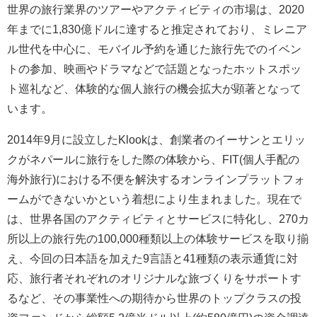
世界の旅行業界のツアーやアクティビティの市場は、2020
年までに1,830億ドルに達すると推定されており、ミレニア
ル世代を中心に、モバイル予約を通じた旅行先でのイベン
トの参加、映画やドラマなどで話題となったホットスポッ
ト巡礼など、体験的な個人旅行の機会拡大が顕著となって
います。
2014年9月に設立したKlookは、創業者のイーサンとエリッ
クがネパールに旅行をした際の体験から、FIT(個人手配の
海外旅行)における不便を解決するオンラインプラットフォ
ームができないかという着想により生まれました。現在で
は、世界各国のアクティビティとサービスに特化し、270カ
所以上の旅行先の100,000種類以上の体験サービスを取り揃
え、今回の日本語を加えた9言語と41種類の表示通貨に対
応、旅行者それぞれのオリジナルな旅づくりをサポートす
るなど、その事業性への期待から世界のトップクラスの投