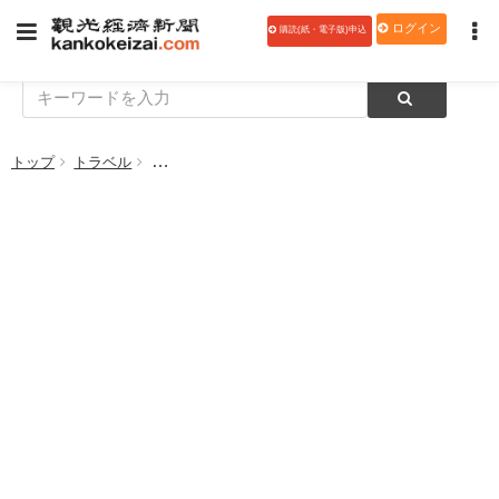
ログイン
購読(紙・電子版)申込
トップ
トラベル
旅先体験予約サイト「Klook(クルック)」 、日本市場