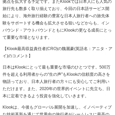
拠点を拡大する予定です。またKlookでは日本人にも人気の
旅行先も数多く取り揃えており、今回の日本語サービス開
始により、海外旅行経験の豊富な日本人旅行者への旅先体
験をサポートする機会も拡大させる狙いなどからも、イン
バウンド・アウトバウンドともにKlookの更なる成長にとっ
て重要な市場となります。
【Klook最高収益責任者(CRO)の魏麗豪(英語名：アニタ・ア
イ)のコメント】
日本はKlookにとって最も重要な市場のひとつです。500万
件を超える利用者からの“生の声”もKlookの信頼度の高さを
物語っており、日本人旅行者の方々にも安心してご利用い
ただけます。また、2020年の世界的イベントに先立ち、日
本に定着できるよう投資を強化していきます。
Klookは、今後もグローバル展開を加速し、イノベーティブ
な技術革新を通じて世界中の旅行者がシームレスに最高の