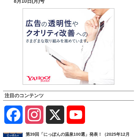
8月10日(月)号
注目のコンテンツ
Facebook
Instagram
X
YouTube
Channel
第39回「にっぽんの温泉100選」発表！（2025年12月