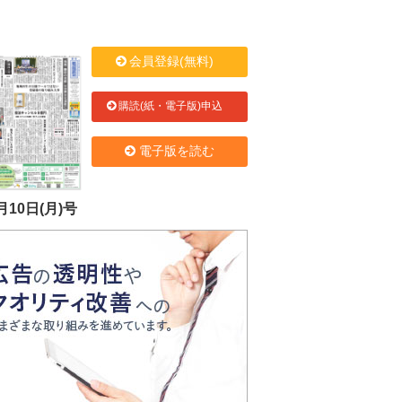
会員登録(無料)
購読(紙・電子版)申込
電子版を読む
月10日(月)号