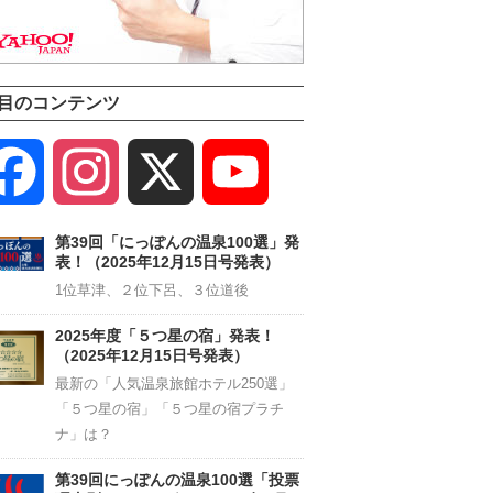
目のコンテンツ
Facebook
Instagram
X
YouTube
Channel
第39回「にっぽんの温泉100選」発
表！（2025年12月15日号発表）
1位草津、２位下呂、３位道後
2025年度「５つ星の宿」発表！
（2025年12月15日号発表）
最新の「人気温泉旅館ホテル250選」
「５つ星の宿」「５つ星の宿プラチ
ナ」は？
第39回にっぽんの温泉100選「投票