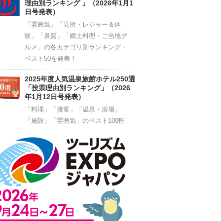
理由別ランキング 」（2026年1月1
日号発表）
「雰囲気」「見所・レジャー＆体
験」「泉質」「郷土料理・ご当地グ
ルメ」の各カテゴリ別ランキング・
ベスト50を発表！
2025年度人気温泉旅館ホテル250選
「投票理由別ランキング」（2026
年1月12日号発表）
「料理」「接客」「温泉・浴場」
「施設」「雰囲気」のベスト100軒